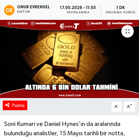
ONUR EVRENSEL
17.05.2026 - 11:55
1 DK
EDITÖR
YAYINLANMA
OKUNMA SÜRESI
Paylaş
-
+
A
A
Soni Kumari ve Daniel Hynes'ın da aralarında
bulunduğu analistler, 15 Mayıs tarihli bir notta,