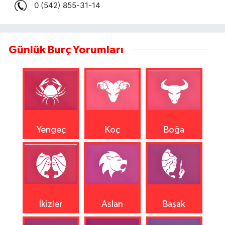
Günlük Burç Yorumları
Yengeç
Koç
Boğa
İkizler
Aslan
Başak