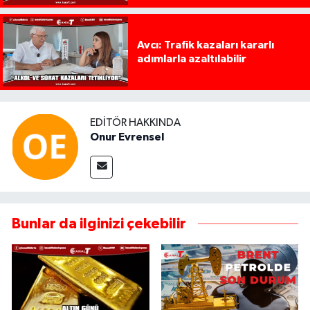
Avcı: Trafik kazaları kararlı
adımlarla azaltılabilir
EDITÖR HAKKINDA
Onur Evrensel
Bunlar da ilginizi çekebilir