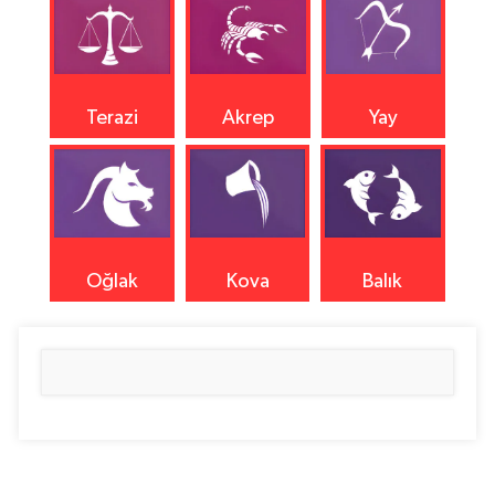
Terazi
Akrep
Yay
Oğlak
Kova
Balık