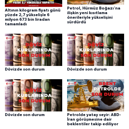
Petrol, Hürmüz Boğazı'na
Altının kilogram fiyatı günü
ilişkin yeni kısıtlama
yüzde 2,7 yükselişle 6
önerileriyle yükselişini
milyon 673 bin liradan
sürdürdü
tamamladı
Dövizde son durum
Dövizde son durum
Dövizde son durum
Petrolde yatay seyir: ABD-
İran görüşmesine dair
beklentiler takip ediliyor