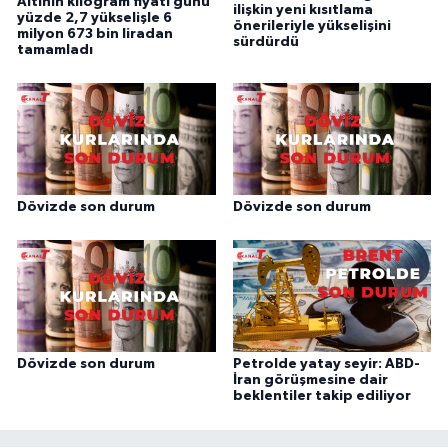
Altının kilogram fiyatı günü
ilişkin yeni kısıtlama
yüzde 2,7 yükselişle 6
önerileriyle yükselişini
milyon 673 bin liradan
sürdürdü
tamamladı
Dövizde son durum
Dövizde son durum
Dövizde son durum
Petrolde yatay seyir: ABD-
İran görüşmesine dair
beklentiler takip ediliyor