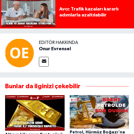
Avcı: Trafik kazaları kararlı
adımlarla azaltılabilir
EDITÖR HAKKINDA
Onur Evrensel
Bunlar da ilginizi çekebilir
Petrol, Hürmüz Boğazı'na