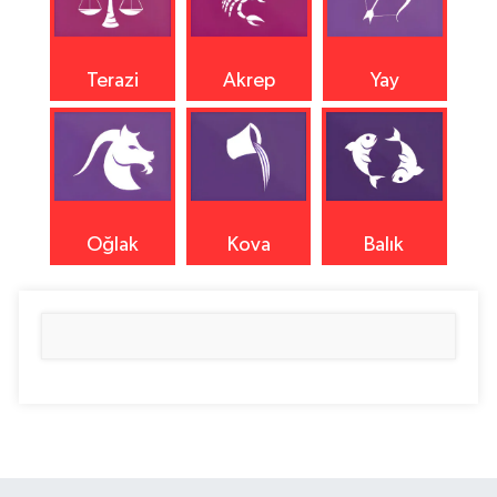
Terazi
Akrep
Yay
Oğlak
Kova
Balık