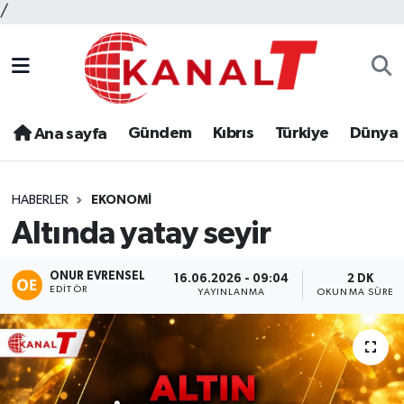
/
Gündem
Kıbrıs
Türkiye
Dünya
Ana sayfa
HABERLER
EKONOMI
Altında yatay seyir
ONUR EVRENSEL
16.06.2026 - 09:04
2 DK
EDITÖR
YAYINLANMA
OKUNMA SÜRES