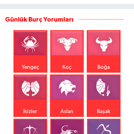
Günlük Burç Yorumları
Yengeç
Koç
Boğa
İkizler
Aslan
Başak