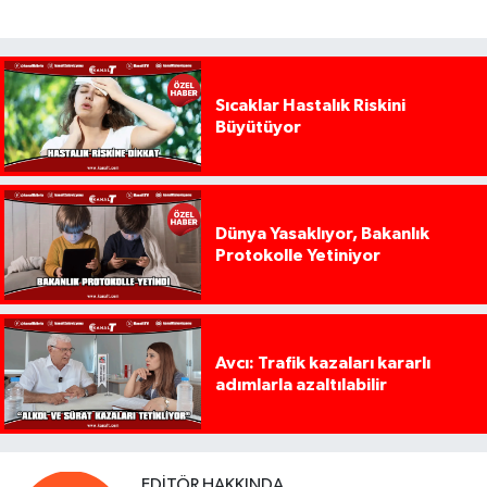
Sıcaklar Hastalık Riskini
Büyütüyor
Dünya Yasaklıyor, Bakanlık
Protokolle Yetiniyor
Avcı: Trafik kazaları kararlı
adımlarla azaltılabilir
EDITÖR HAKKINDA