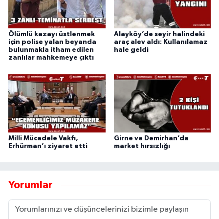
Ölümlü kazayı üstlenmek
Alayköy’de seyir halindeki
için polise yalan beyanda
araç alev aldı: Kullanılamaz
bulunmakla itham edilen
hale geldi
zanlılar mahkemeye çıktı
Milli Mücadele Vakfı,
Girne ve Demirhan’da
Erhürman’ı ziyaret etti
market hırsızlığı
Yorumlar