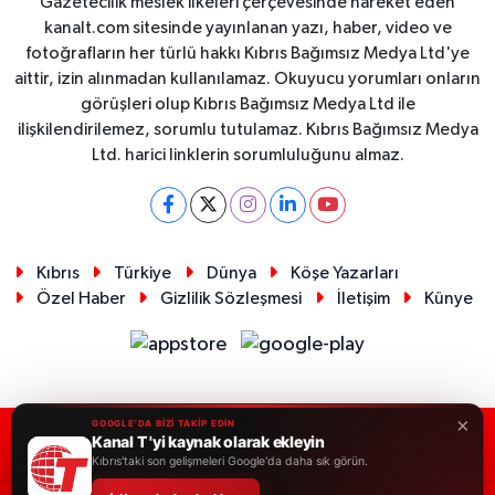
Gazetecilik meslek ilkeleri çerçevesinde hareket eden
kanalt.com sitesinde yayınlanan yazı, haber, video ve
fotoğrafların her türlü hakkı Kıbrıs Bağımsız Medya Ltd'ye
aittir, izin alınmadan kullanılamaz. Okuyucu yorumları onların
görüşleri olup Kıbrıs Bağımsız Medya Ltd ile
ilişkilendirilemez, sorumlu tutulamaz. Kıbrıs Bağımsız Medya
Ltd. harici linklerin sorumluluğunu almaz.
Kıbrıs
Türkiye
Dünya
Köşe Yazarları
Özel Haber
Gizlilik Sözleşmesi
İletişim
Künye
×
GOOGLE'DA BİZİ TAKİP EDİN
Kanal T 'yi kaynak olarak ekleyin
RSS
Copyright © 2026. Her hakkı saklıdır.
Kıbrıs'taki son gelişmeleri Google'da daha sık görün.