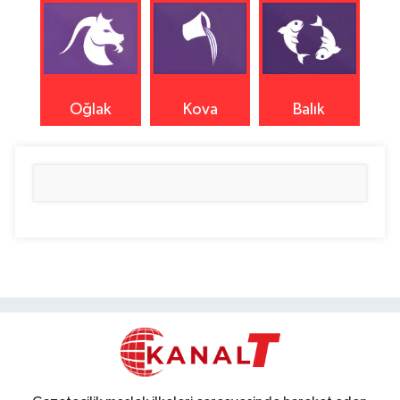
Oğlak
Kova
Balık