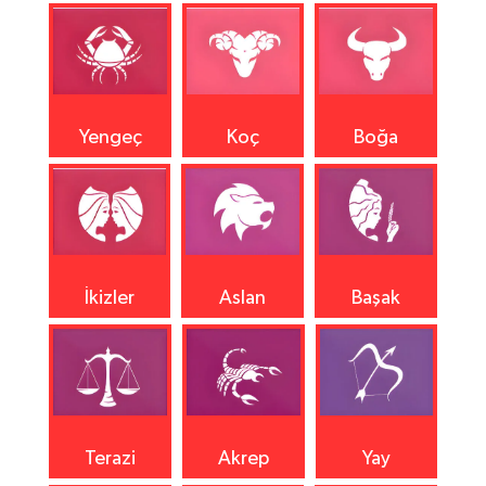
Yengeç
Koç
Boğa
İkizler
Aslan
Başak
Terazi
Akrep
Yay