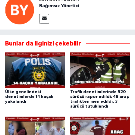
Bağımsız Yönetici
Bunlar da ilginizi çekebilir
Ülke genelindeki
Trafik denetimlerinde 520
denetimlerde 14 kaçak
sürücü rapor edildi: 48 araç
yakalandı
trafikten men edildi, 3
sürücü tutuklandı