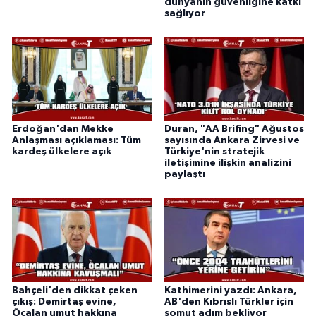
dünyanın güvenliğine katkı
sağlıyor
Erdoğan'dan Mekke
Duran, "AA Brifing" Ağustos
Anlaşması açıklaması: Tüm
sayısında Ankara Zirvesi ve
kardeş ülkelere açık
Türkiye'nin stratejik
iletişimine ilişkin analizini
paylaştı
Bahçeli'den dikkat çeken
Kathimerini yazdı: Ankara,
çıkış: Demirtaş evine,
AB'den Kıbrıslı Türkler için
Öcalan umut hakkına
somut adım bekliyor