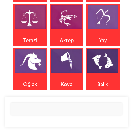
Terazi
Akrep
Yay
Oğlak
Kova
Balık