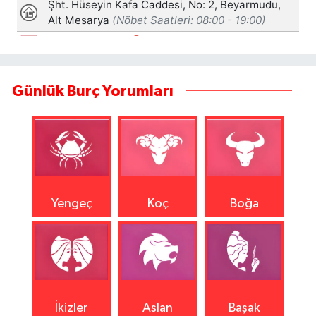
Günlük Burç Yorumları
Yengeç
Koç
Boğa
İkizler
Aslan
Başak