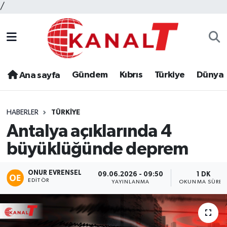
/
Gündem
Kıbrıs
Türkiye
Dünya
Ana sayfa
HABERLER
TÜRKIYE
Antalya açıklarında 4
büyüklüğünde deprem
ONUR EVRENSEL
09.06.2026 - 09:50
1 DK
EDITÖR
YAYINLANMA
OKUNMA SÜRES