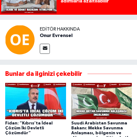
adımlarla azaltılabilir
EDITÖR HAKKINDA
Onur Evrensel
Bunlar da ilginizi çekebilir
Fidan: “Kıbrıs’ta İdeal
Suudi Arabistan Savunma
Çözüm İki Devletli
Bakanı: Mekke Savunma
Çözümdür”
Anlaşması, bölgenin ve