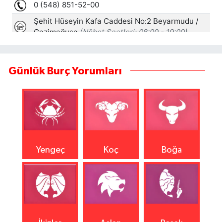
Günlük Burç Yorumları
Yengeç
Koç
Boğa