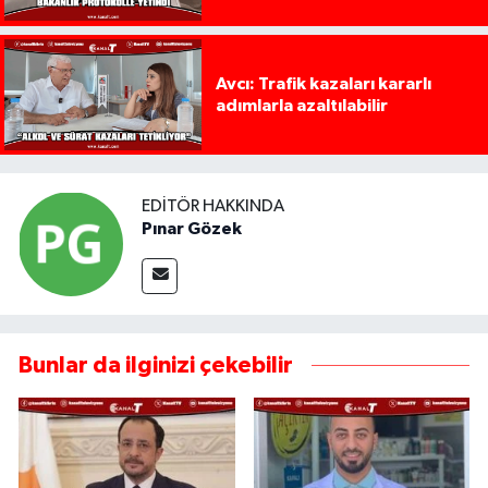
Avcı: Trafik kazaları kararlı
adımlarla azaltılabilir
EDITÖR HAKKINDA
Pınar Gözek
Bunlar da ilginizi çekebilir