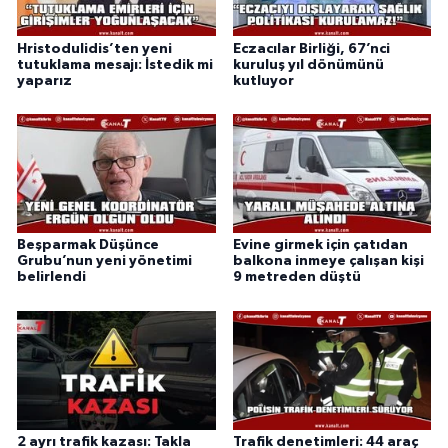
Hristodulidis’ten yeni
Eczacılar Birliği, 67’nci
tutuklama mesajı: İstedik mi
kuruluş yıl dönümünü
yaparız
kutluyor
Beşparmak Düşünce
Evine girmek için çatıdan
Grubu’nun yeni yönetimi
balkona inmeye çalışan kişi
belirlendi
9 metreden düştü
2 ayrı trafik kazası: Takla
Trafik denetimleri: 44 araç