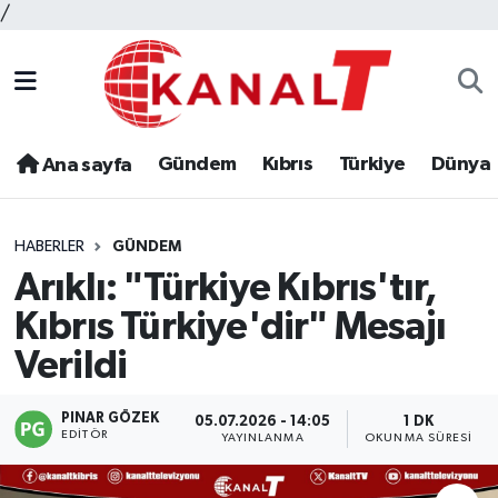
/
Gündem
Kıbrıs
Türkiye
Dünya
Ana sayfa
HABERLER
GÜNDEM
Arıklı: "Türkiye Kıbrıs'tır,
Kıbrıs Türkiye'dir" Mesajı
Verildi
PINAR GÖZEK
05.07.2026 - 14:05
1 DK
EDITÖR
YAYINLANMA
OKUNMA SÜRESI