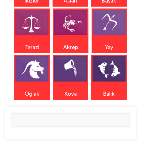
İkizler
Aslan
Başak
Terazi
Akrep
Yay
Oğlak
Kova
Balık