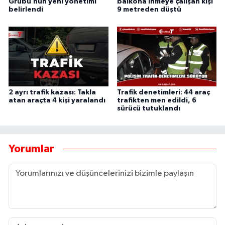
Grubu’nun yeni yönetimi
balkona inmeye çalışan kişi
belirlendi
9 metreden düştü
2 ayrı trafik kazası: Takla
Trafik denetimleri: 44 araç
atan araçta 4 kişi yaralandı
trafikten men edildi, 6
sürücü tutuklandı
Yorumlar