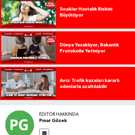
Sıcaklar Hastalık Riskini
Büyütüyor
Dünya Yasaklıyor, Bakanlık
Protokolle Yetiniyor
Avcı: Trafik kazaları kararlı
adımlarla azaltılabilir
EDITÖR HAKKINDA
Pınar Gözek