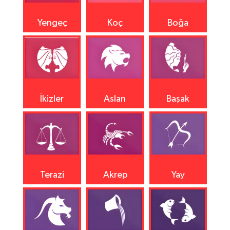
Yengeç
Koç
Boğa
İkizler
Aslan
Başak
Terazi
Akrep
Yay