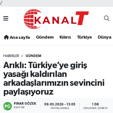
/
Gündem
Kıbrıs
Türkiye
Dünya
Ana sayfa
HABERLER
GÜNDEM
Arıklı: Türkiye’ye giriş
yasağı kaldırılan
arkadaşlarımızın sevincini
paylaşıyoruz
PINAR GÖZEK
09.05.2026 - 13:05
1 DK
EDITÖR
YAYINLANMA
OKUNMA SÜRESI