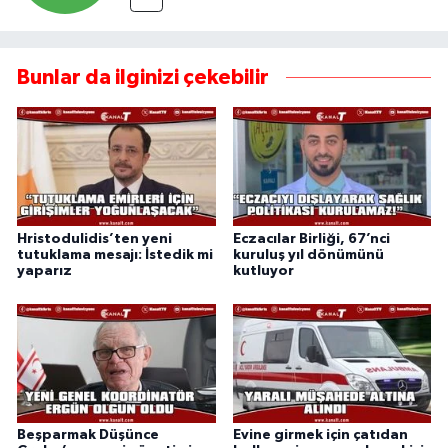
Bunlar da ilginizi çekebilir
Hristodulidis’ten yeni
Eczacılar Birliği, 67’nci
tutuklama mesajı: İstedik mi
kuruluş yıl dönümünü
yaparız
kutluyor
Beşparmak Düşünce
Evine girmek için çatıdan