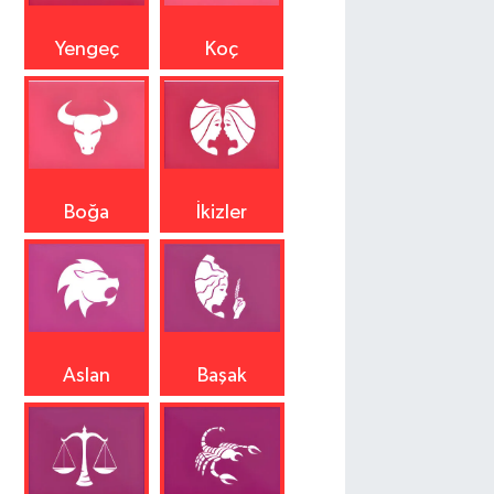
Yengeç
Koç
Boğa
İkizler
Aslan
Başak