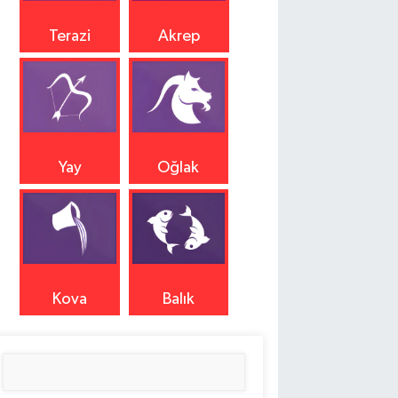
Terazi
Akrep
Yay
Oğlak
Kova
Balık