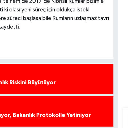
e hem de 2017’de Kıbrıslı Rumlar bizimle
 ki olası yeni süreç için oldukça istekli
re süreci başlasa bile Rumların uzlaşmaz tavrı
kaydetti.
alık Riskini Büyütüyor
yor, Bakanlık Protokolle Yetiniyor