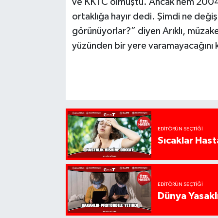
ve KKTC olmuştu. Ancak hem 2004’t
ortaklığa hayır dedi. Şimdi ne değişti
görünüyorlar?” diyen Arıklı, müzake
yüzünden bir yere varamayacağını 
EDITÖRÜN SEÇTIĞI
Sıcaklar Hast
EDITÖRÜN SEÇTIĞI
Dünya Yasaklı