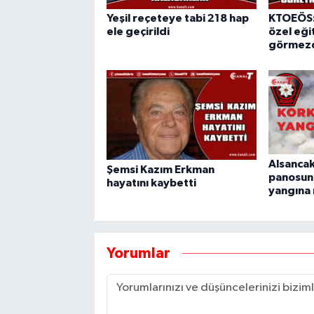
Yeşil reçeteye tabi 218 hap
KTOEÖS:
ele geçirildi
özel eğit
görmezd
Alsancak
Şemsi Kazım Erkman
panosun
hayatını kaybetti
yangına
Yorumlar