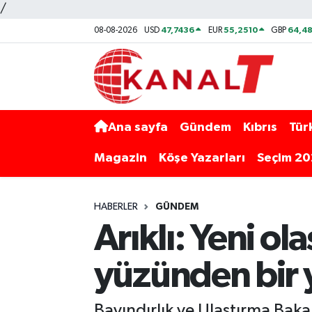
/
47,7436
55,2510
64,48
08-08-2026
USD
EUR
GBP
Ana sayfa
Gündem
Kıbrıs
Tür
Magazin
Köşe Yazarları
Seçim 2
HABERLER
GÜNDEM
Arıklı: Yeni ol
yüzünden bir 
Bayındırlık ve Ulaştırma Bakan