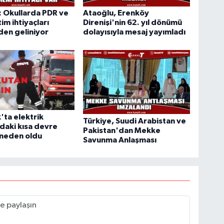
 Okullarda PDR ve
Ataoğlu, Erenköy
im ihtiyaçları
Direnişi'nin 62. yıl dönümü
en geliniyor
dolayısıyla mesaj yayımladı
'ta elektrik
Türkiye, Suudi Arabistan ve
daki kısa devre
Pakistan'dan Mekke
 neden oldu
Savunma Anlaşması