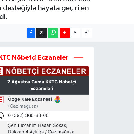
 desteğiyle hayata geçirilen
di.
-
+
A
A
KTC Nöbetçi Eczaneler