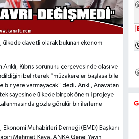
lı, ülkede davetli olarak bulunan ekonomi
n Arıklı, Kıbrıs sorununu çerçevesinde olası ve
ildiğini belirterek “müzakereler başlasa bile
le bir yere varmayacak” dedi. Arıklı, Anavatan
stek sayesinde ülkede birçok önemli projeye
G
kalkınmasında gözle görülür bir ilerleme
klı, Ekonomi Muhabirleri Derneği (EMD) Başkanı
abiri Mehmet Kaya, ANKA Genel Yayın