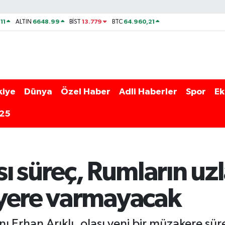
11
6648.99
13.779
64.960,21
ALTIN
BİST
BTC
kiye
Dünya
Özel Haber
Adli Haberler
Spor
Ek
025
ası süreç, Rumların uz
yere varmayacak
ı Erhan Arıklı, olası yeni bir müzakere sür