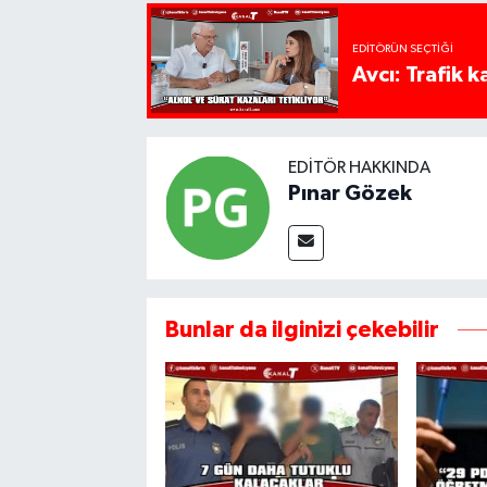
EDITÖRÜN SEÇTIĞI
Avcı: Trafik k
EDITÖR HAKKINDA
Pınar Gözek
Bunlar da ilginizi çekebilir