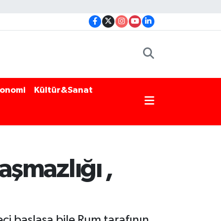
onomi
Kültür&Sanat
laşmazlığı ,
eci başlasa bile Rum tarafının