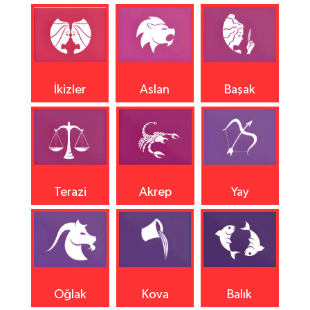
İkizler
Aslan
Başak
Terazi
Akrep
Yay
Oğlak
Kova
Balık