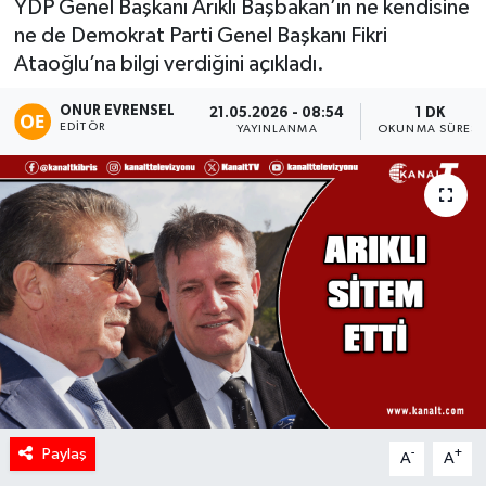
YDP Genel Başkanı Arıklı Başbakan’ın ne kendisine
ne de Demokrat Parti Genel Başkanı Fikri
Ataoğlu’na bilgi verdiğini açıkladı.
ONUR EVRENSEL
21.05.2026 - 08:54
1 DK
EDITÖR
YAYINLANMA
OKUNMA SÜRESI
Paylaş
-
+
A
A