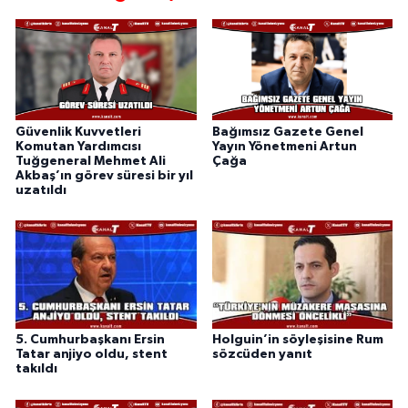
Güvenlik Kuvvetleri
Bağımsız Gazete Genel
Komutan Yardımcısı
Yayın Yönetmeni Artun
Tuğgeneral Mehmet Ali
Çağa
Akbaş’ın görev süresi bir yıl
uzatıldı
5. Cumhurbaşkanı Ersin
Holguin’in söyleşisine Rum
Tatar anjiyo oldu, stent
sözcüden yanıt
takıldı