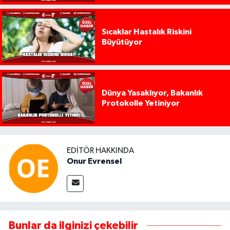
Sıcaklar Hastalık Riskini
Büyütüyor
Dünya Yasaklıyor, Bakanlık
Protokolle Yetiniyor
EDITÖR HAKKINDA
Onur Evrensel
Bunlar da ilginizi çekebilir