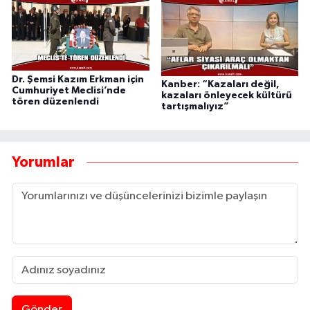
Dr. Şemsi Kazım Erkman için
Kanber: “Kazaları değil,
Cumhuriyet Meclisi’nde
kazaları önleyecek kültürü
tören düzenlendi
tartışmalıyız”
Yorumlar
Gönder