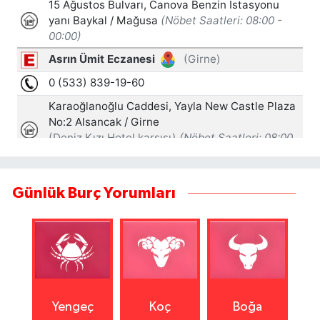
Günlük Burç Yorumları
Yengeç
Koç
Boğa