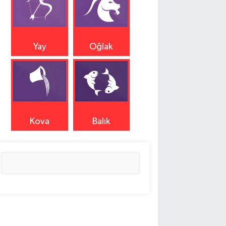
Yay
Oğlak
Kova
Balık