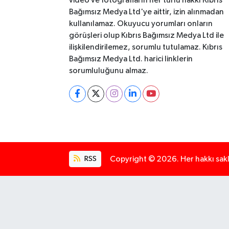
video ve fotoğrafların her türlü hakkı Kıbrıs
Bağımsız Medya Ltd'ye aittir, izin alınmadan
kullanılamaz. Okuyucu yorumları onların
görüşleri olup Kıbrıs Bağımsız Medya Ltd ile
ilişkilendirilemez, sorumlu tutulamaz. Kıbrıs
Bağımsız Medya Ltd. harici linklerin
sorumluluğunu almaz.
RSS
Copyright © 2026. Her hakkı saklı