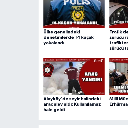
Ülke genelindeki
Trafik d
denetimlerde 14 kaçak
sürücü r
yakalandı
trafikte
sürücü t
Alayköy’de seyir halindeki
Milli Mü
araç alev aldı: Kullanılamaz
Erhürman
hale geldi