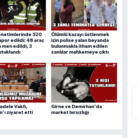
enetimlerinde 520
Ölümlü kazayı üstlenmek
apor edildi: 48 araç
için polise yalan beyanda
n men edildi, 3
bulunmakla itham edilen
utuklandı
zanlılar mahkemeye çıktı
cadele Vakfı,
Girne ve Demirhan’da
’ı ziyaret etti
market hırsızlığı