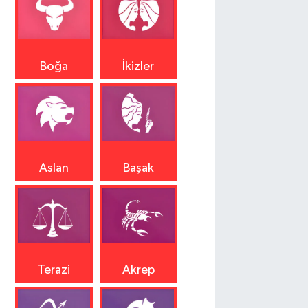
Boğa
İkizler
Aslan
Başak
Terazi
Akrep