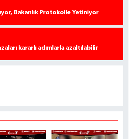
yor, Bakanlık Protokolle Yetiniyor
azaları kararlı adımlarla azaltılabilir