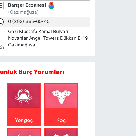
ünlük Burç Yorumları
Yengeç
Koç