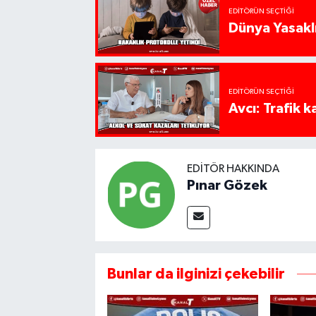
EDITÖRÜN SEÇTIĞI
Dünya Yasaklı
EDITÖRÜN SEÇTIĞI
Avcı: Trafik k
EDITÖR HAKKINDA
Pınar Gözek
Bunlar da ilginizi çekebilir