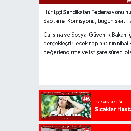
Hür İşçi Sendikaları Federasyonu’nu
Saptama Komisyonu, bugün saat 1
Çalışma ve Sosyal Güvenlik Bakanlı
gerçekleştirilecek toplantının nihai 
değerlendirme ve istişare süreci ola
EDITÖRÜN SEÇTIĞI
Sıcaklar Hast