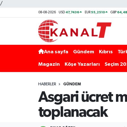
/
47,7436
55,2510
64,48
08-08-2026
USD
EUR
GBP
Ana sayfa
Gündem
Kıbrıs
Tür
Magazin
Köşe Yazarları
Seçim 2
HABERLER
GÜNDEM
Asgari ücret m
toplanacak