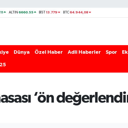
11
6660.55
13.779
64.944,08
ALTIN
BİST
BTC
kiye
Dünya
Özel Haber
Adli Haberler
Spor
Ek
025
asası ‘ön değerlendi