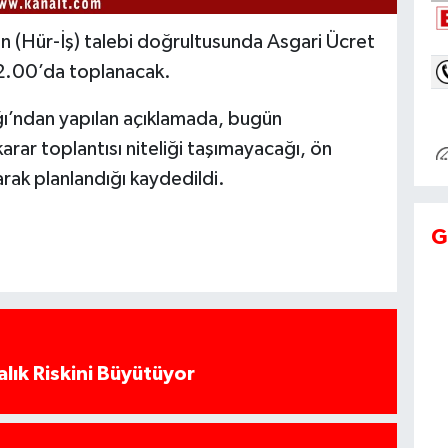
n (Hür-İş) talebi doğrultusunda Asgari Ücret
2.00’da toplanacak.
ğı’ndan yapılan açıklamada, bugün
karar toplantısı niteliği taşımayacağı, ön
rak planlandığı kaydedildi.
G
alık Riskini Büyütüyor