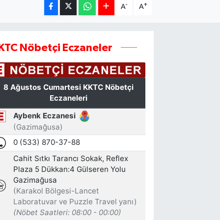
-
+
A
A
KTC Nöbetçi Eczaneler