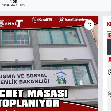
1 DK
OKUNMA SÜRESI
K