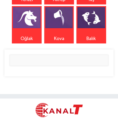
Oğlak
Kova
Balık