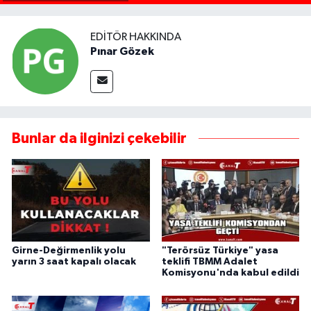
EDITÖR HAKKINDA
Pınar Gözek
Bunlar da ilginizi çekebilir
Girne-Değirmenlik yolu
"Terörsüz Türkiye" yasa
yarın 3 saat kapalı olacak
teklifi TBMM Adalet
Komisyonu'nda kabul edildi