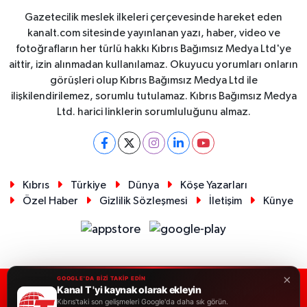
Gazetecilik meslek ilkeleri çerçevesinde hareket eden
kanalt.com sitesinde yayınlanan yazı, haber, video ve
fotoğrafların her türlü hakkı Kıbrıs Bağımsız Medya Ltd'ye
aittir, izin alınmadan kullanılamaz. Okuyucu yorumları onların
görüşleri olup Kıbrıs Bağımsız Medya Ltd ile
ilişkilendirilemez, sorumlu tutulamaz. Kıbrıs Bağımsız Medya
Ltd. harici linklerin sorumluluğunu almaz.
Kıbrıs
Türkiye
Dünya
Köşe Yazarları
Özel Haber
Gizlilik Sözleşmesi
İletişim
Künye
×
GOOGLE'DA BİZİ TAKİP EDİN
Kanal T 'yi kaynak olarak ekleyin
RSS
Copyright © 2026. Her hakkı saklıdır.
Kıbrıs'taki son gelişmeleri Google'da daha sık görün.