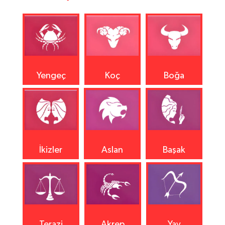
Yengeç
Koç
Boğa
İkizler
Aslan
Başak
Terazi
Akrep
Yay