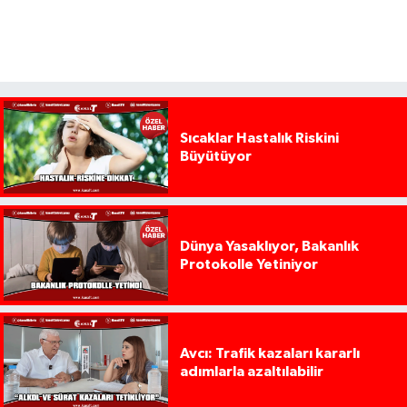
Sıcaklar Hastalık Riskini
Büyütüyor
Dünya Yasaklıyor, Bakanlık
Protokolle Yetiniyor
Avcı: Trafik kazaları kararlı
adımlarla azaltılabilir