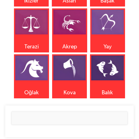
İkizler
Aslan
Başak
Terazi
Akrep
Yay
Oğlak
Kova
Balık