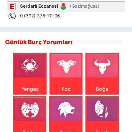
Günlük Burç Yorumları
Yengeç
Koç
Boğa