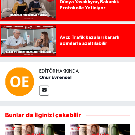
Dünya Yasaklıyor, Bakanlık
Protokolle Yetiniyor
Avcı: Trafik kazaları kararlı
adımlarla azaltılabilir
EDITÖR HAKKINDA
Onur Evrensel
Bunlar da ilginizi çekebilir