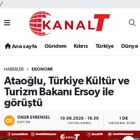
/
Gündem
Kıbrıs
Türkiye
Dünya
Ana sayfa
HABERLER
EKONOMI
Ataoğlu, Türkiye Kültür ve
Turizm Bakanı Ersoy ile
görüştü
ONUR EVRENSEL
10.06.2026 - 16:30
1 DK
EDITÖR
YAYINLANMA
OKUNMA SÜRESI