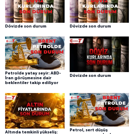
Dövizde son durum
Dövizde son durum
Petrolde yatay seyir: ABD-
Dövizde son durum
İran görüşmesine dair
beklentiler takip ediliyor
Petrol, sert düşüş
Altında temkinli yükseliş: