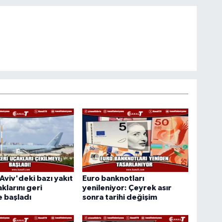
 Aviv'deki bazı yakıt
Euro banknotları
klarını geri
yenileniyor: Çeyrek asır
 başladı
sonra tarihi değişim