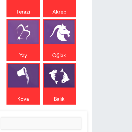
Terazi
Akrep
Yay
Oğlak
Kova
Balık