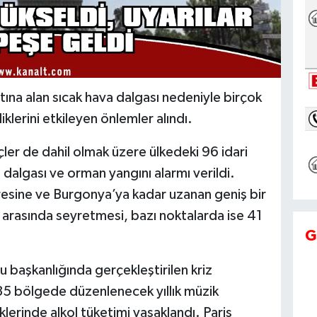
tına alan sıcak hava dalgası nedeniyle birçok
klerini etkileyen önlemler alındı.
üçler de dahil olmak üzere ülkedeki 96 idari
 dalgası ve orman yangını alarmı verildi.
esine ve Burgonya’ya kadar uzanan geniş bir
e arasında seyretmesi, bazı noktalarda ise 41
G
başkanlığında gerçekleştirilen kriz
35 bölgede düzenlenecek yıllık müzik
iklerinde alkol tüketimi yasaklandı. Paris