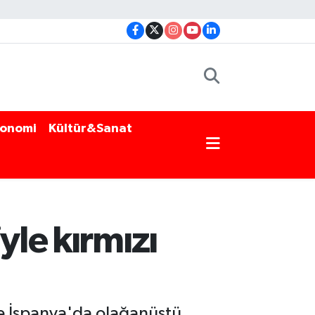
onomi
Kültür&Sanat
yle kırmızı
 ve İspanya'da olağanüstü