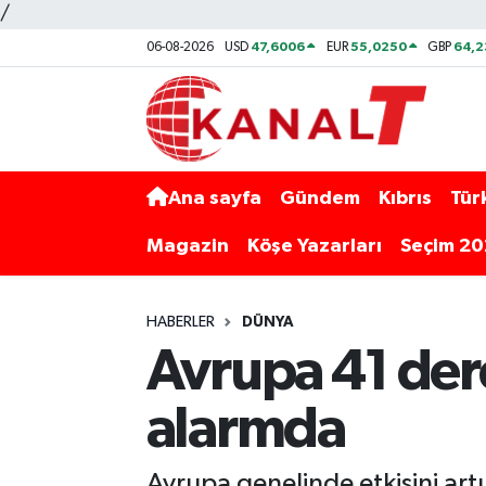
/
47,6006
55,0250
64,
06-08-2026
USD
EUR
GBP
Ana sayfa
Gündem
Kıbrıs
Tür
Magazin
Köşe Yazarları
Seçim 2
HABERLER
DÜNYA
Avrupa 41 dere
alarmda
Avrupa genelinde etkisini art