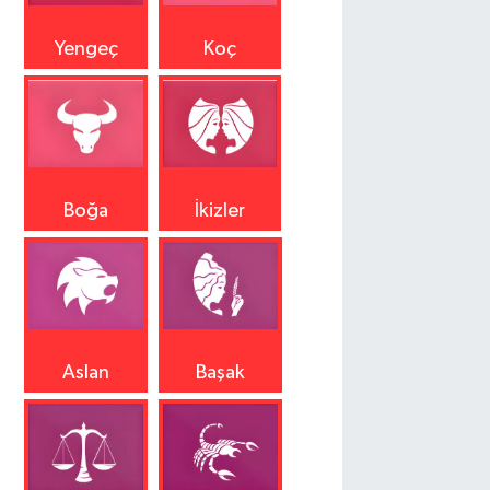
Yengeç
Koç
Boğa
İkizler
Aslan
Başak