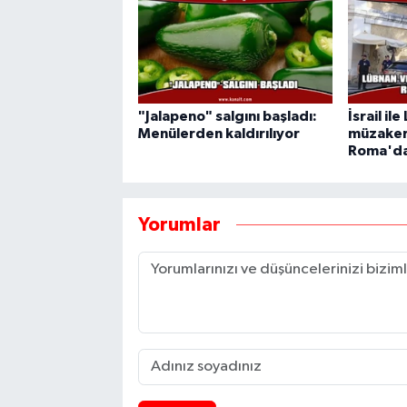
"Jalapeno" salgını başladı:
İsrail il
Menülerden kaldırılıyor
müzakere
Roma'da
Yorumlar