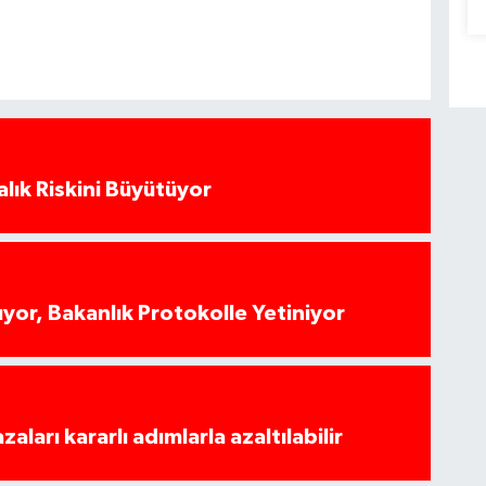
alık Riskini Büyütüyor
yor, Bakanlık Protokolle Yetiniyor
azaları kararlı adımlarla azaltılabilir