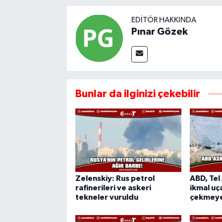
EDITÖR HAKKINDA
Pınar Gözek
Bunlar da ilginizi çekebilir
Zelenskiy: Rus petrol
ABD, Tel
rafinerileri ve askeri
ikmal uça
tekneler vuruldu
çekmeye