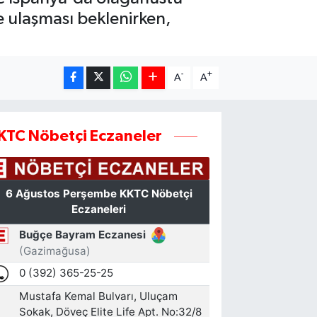
e ulaşması beklenirken,
-
+
A
A
KTC Nöbetçi Eczaneler