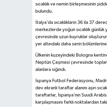
sıcaklık ve nemin birleşmesinin şidde
bulundu.
İtalya’da sıcaklıkların 36 ila 37 dere
merkezlerde yoğun sıcaklık günlük 
çevresinde uzun kuyruklar oluştururk
yer altındaki daha serin bölümlerine
Ülkenin kuzeyindeki Bologna kentind
Neptün Çeşmesi çevresinde topland
alanlara sığındı.
İspanya Futbol Federasyonu, Madri
dev ekranlı taraftar alanını aşırı sı
taraftarlar, İspanya’nın Suudi Arab
karşılaşmasını farklı noktalardan t