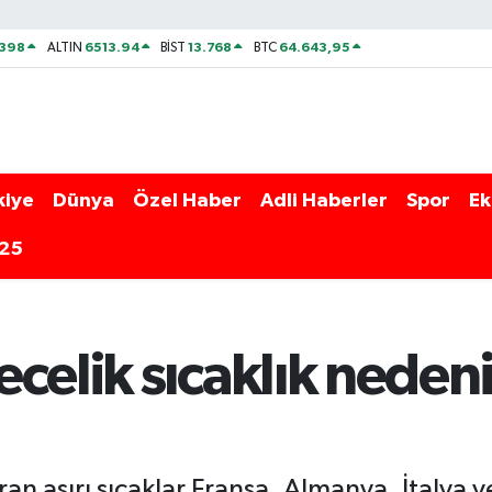
2398
6513.94
13.768
64.643,95
ALTIN
BİST
BTC
kiye
Dünya
Özel Haber
Adli Haberler
Spor
Ek
025
celik sıcaklık nedeni
ıran aşırı sıcaklar Fransa, Almanya, İtalya