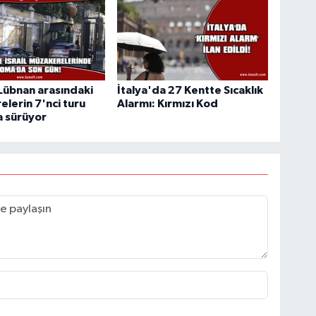
e Lübnan arasındaki
İtalya'da 27 Kentte Sıcaklık
lerin 7'nci turu
Alarmı: Kırmızı Kod
 sürüyor