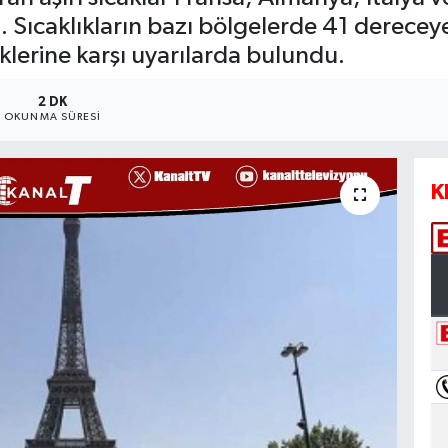
i. Sıcaklıkların bazı bölgelerde 41 derecey
isklerine karşı uyarılarda bulundu.
2 DK
OKUNMA SÜRESI
K