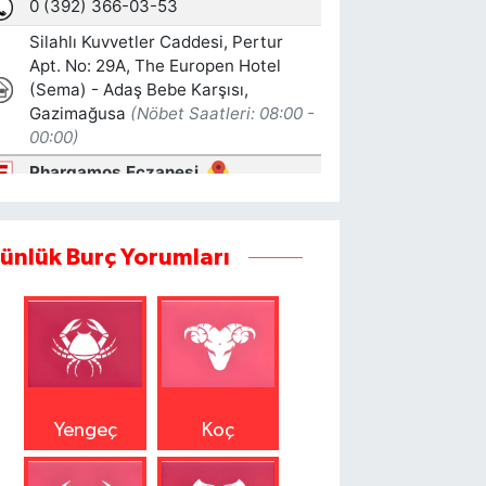
ünlük Burç Yorumları
Yengeç
Koç