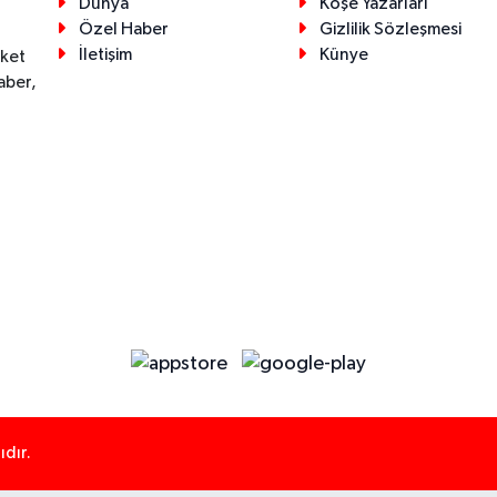
Dünya
Köşe Yazarları
Özel Haber
Gizlilik Sözleşmesi
İletişim
Künye
eket
aber,
dır.