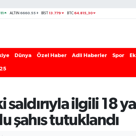
11
6660.55
13.779
64.815,30
ALTIN
BİST
BTC
kiye
Dünya
Özel Haber
Adli Haberler
Spor
Ek
025
saldırıyla ilgili 18 y
u şahıs tutuklandı