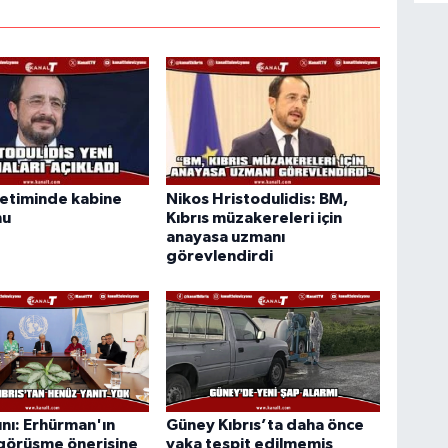
etiminde kabine
Nikos Hristodulidis: BM,
nu
Kıbrıs müzakereleri için
anayasa uzmanı
görevlendirdi
nı: Erhürman'ın
Güney Kıbrıs’ta daha önce
 görüşme önerisine
vaka tespit edilmemiş