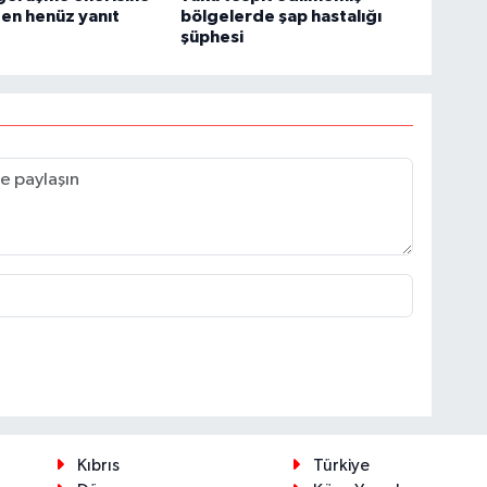
en henüz yanıt
bölgelerde şap hastalığı
şüphesi
Kıbrıs
Türkiye