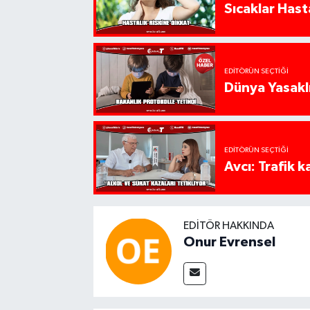
Sıcaklar Hast
EDITÖRÜN SEÇTIĞI
Dünya Yasaklı
EDITÖRÜN SEÇTIĞI
Avcı: Trafik k
EDITÖR HAKKINDA
Onur Evrensel