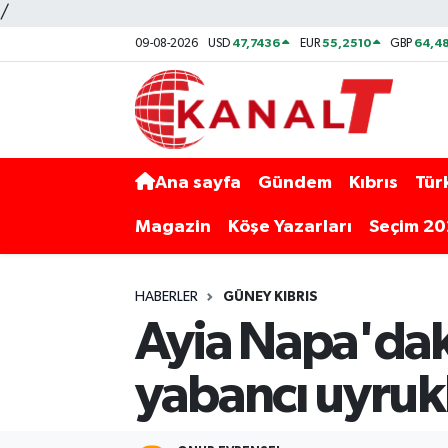
/
47,7436
55,2510
64,48
09-08-2026
USD
EUR
GBP
Ana sayfa
Gündem
Kıbrıs
Tür
Magazin
Köşe Yazarları
Seçim 2
HABERLER
GÜNEY KIBRIS
Ayia Napa'daki 
yabancı uyrukl