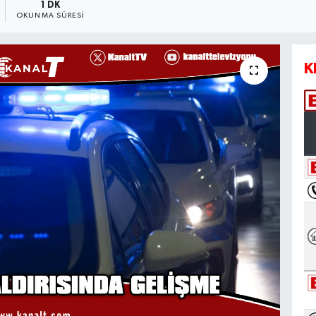
1 DK
OKUNMA SÜRESI
K