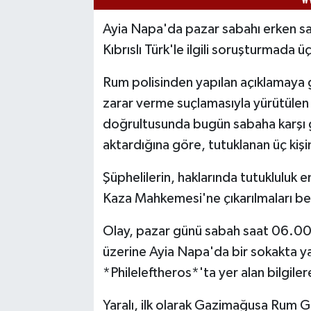
Ayia Napa'da pazar sabahı erken saa
Kıbrıslı Türk'le ilgili soruşturmada üç
Rum polisinden yapılan açıklamaya g
zarar verme suçlamasıyla yürütüle
doğrultusunda bugün sabaha karşı gö
aktardığına göre, tutuklanan üç kişin
Şüphelilerin, haklarında tutukluluk 
Kaza Mahkemesi'ne çıkarılmaları be
Olay, pazar günü sabah saat 06.00 s
üzerine Ayia Napa'da bir sokakta ya
*Phileleftheros*'ta yer alan bilgiler
Yaralı, ilk olarak Gazimağusa Rum G