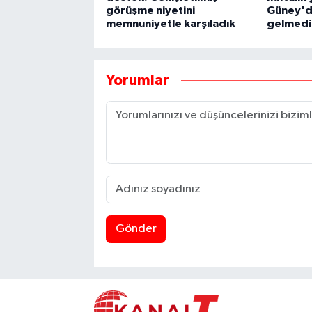
görüşme niyetini
Güney'd
memnuniyetle karşıladık
gelmedi
Yorumlar
Gönder