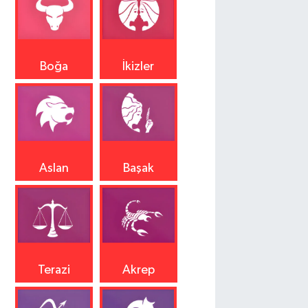
Boğa
İkizler
Aslan
Başak
Terazi
Akrep