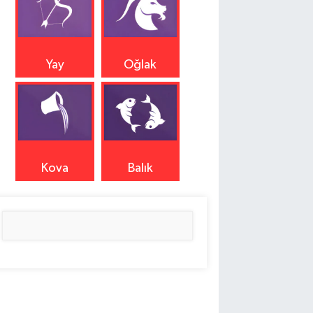
Yay
Oğlak
Kova
Balık