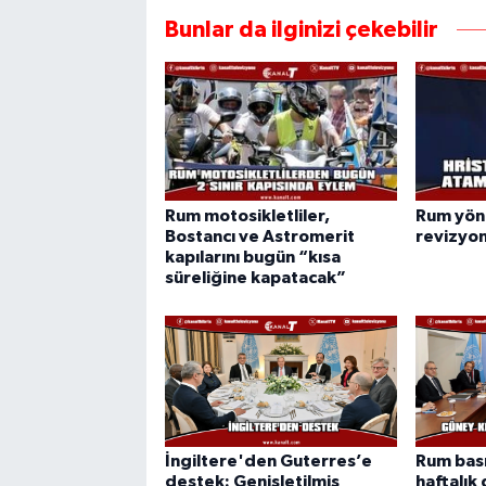
Bunlar da ilginizi çekebilir
Rum motosikletliler,
Rum yön
Bostancı ve Astromerit
revizyo
kapılarını bugün “kısa
süreliğine kapatacak”
İngiltere'den Guterres’e
Rum bası
destek: Genişletilmiş
haftalık