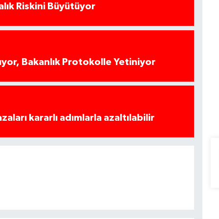
alık Riskini Büyütüyor
yor, Bakanlık Protokolle Yetiniyor
azaları kararlı adımlarla azaltılabilir