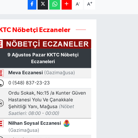
-
+
A
A
KTC Nöbetçi Eczaneler