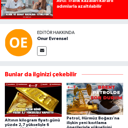
Avcı: Trafik kazaları kararlı
adımlarla azaltılabilir
EDITÖR HAKKINDA
Onur Evrensel
Bunlar da ilginizi çekebilir
Petrol, Hürmüz Boğazı'na
Altının kilogram fiyatı günü
ilişkin yeni kısıtlama
yüzde 2,7 yükselişle 6
önerileriyle yükselişini