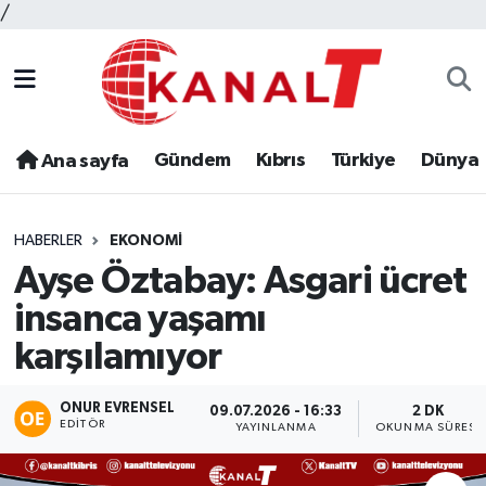
/
Gündem
Kıbrıs
Türkiye
Dünya
Ana sayfa
HABERLER
EKONOMI
Ayşe Öztabay: Asgari ücret
insanca yaşamı
karşılamıyor
ONUR EVRENSEL
09.07.2026 - 16:33
2 DK
EDITÖR
YAYINLANMA
OKUNMA SÜRESI