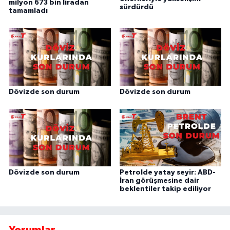
milyon 673 bin liradan
sürdürdü
tamamladı
Dövizde son durum
Dövizde son durum
Dövizde son durum
Petrolde yatay seyir: ABD-
İran görüşmesine dair
beklentiler takip ediliyor