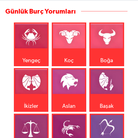
Günlük Burç Yorumları
Yengeç
Koç
Boğa
İkizler
Aslan
Başak