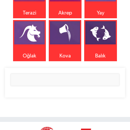
Terazi
Akrep
Yay
Oğlak
Kova
Balık