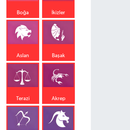
Boğa
İkizler
Aslan
Başak
Terazi
Akrep