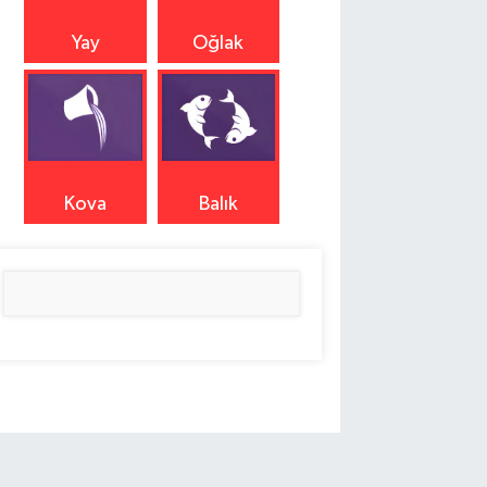
Yay
Oğlak
Kova
Balık