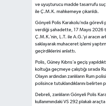
ve uyuşturucu madde tasarrufu suçl
ile Ç.M.K. mahkemeye çıkarıldı.
Gönyeli Polis Karakolu’nda görevl
verdiği şahadette, 17 Mayıs 2026 ta
Ç.M.K.’nin, L.T. ile A.G.’yi aracın 
saklayarak muhaceret işlemi yaptı
geçirdiklerini anlattı.
Polis, Güney Kıbrıs’a geçiş yapıldık
koltuğa geçmeye çalıştığı sırada Rum
Olayın ardından zanlıların Rum polis
polisince tutuklandıklarını belirten 
Debreli, zanlıların Gönyeli Polis K
kullanımındaki VS 292 plakalı araçt