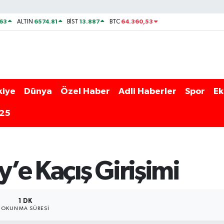
63
6574.81
13.887
64.360,53
ALTIN
BİST
BTC
kiye
Dünya
Özel Haber
Adli Haberler
Spor
Ek
025
e Kaçış Girişimi
1 DK
OKUNMA SÜRESI