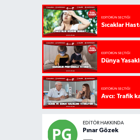
EDITÖRÜN SEÇTIĞI
Sıcaklar Hast
EDITÖRÜN SEÇTIĞI
Dünya Yasaklı
EDITÖRÜN SEÇTIĞI
Avcı: Trafik k
EDITÖR HAKKINDA
Pınar Gözek