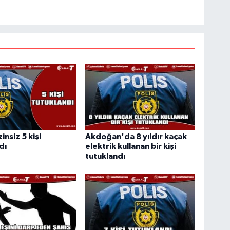
insiz 5 kişi
Akdoğan'da 8 yıldır kaçak
dı
elektrik kullanan bir kişi
tutuklandı