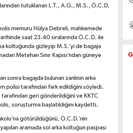
arından tutuklanan L.T., A.G., M.S., Ö.C.D.
i polis memuru Hülya Debreli, mahkemede
rihinde saat 23.40 sıralarında Ö.C.D. ile
arka koltuğunda gizleyip M.S.’yi de bagaja
G
rmadan Metehan Sınır Kapısı’ndan güneye
tan sonra bagajda bulunan zanlının arka
 polisi tarafından fark edildiğini söyledi.
i tarafından geri gönderildiğini ve KKTC
polis, soruşturma başlatıldığını kaydetti.
arakolu’na götürüldüğünü, Ö.C.D.’nin
a yapılan aramada sol arka koltuğun paspası