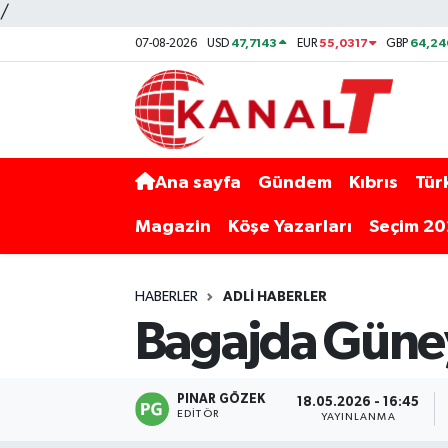
/
47,7143
55,0317
64,24
07-08-2026
USD
EUR
GBP
Ana sayfa
Gündem
Kıbrıs
Tür
Magazin
Köşe Yazarları
Seçim 2
HABERLER
ADLI HABERLER
Bagajda Güney’
PINAR GÖZEK
18.05.2026 - 16:45
EDITÖR
YAYINLANMA