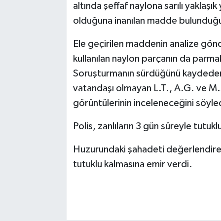
altında şeffaf naylona sarılı yaklaşı
olduğuna inanılan madde bulunduğu
Ele geçirilen maddenin analize gönd
kullanılan naylon parçanın da parmak
Soruşturmanın sürdüğünü kaydeden 
vatandaşı olmayan L.T., A.G. ve M.S.
görüntülerinin inceleneceğini söyle
Polis, zanlıların 3 gün süreyle tutukl
Huzurundaki şahadeti değerlendiren 
tutuklu kalmasına emir verdi.