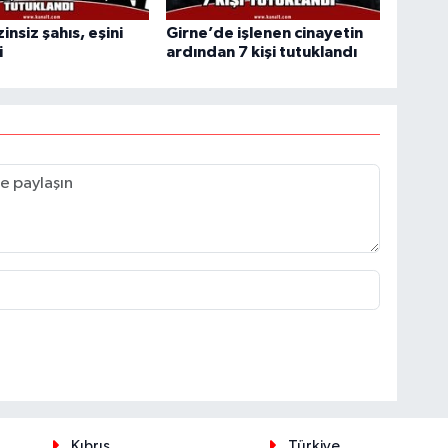
insiz şahıs, eşini
Girne’de işlenen cinayetin
i
ardından 7 kişi tutuklandı
Kıbrıs
Türkiye