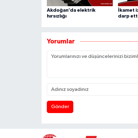
Akdoğan’da elektrik
İkamet iz
hırsızlığı
darp ett
Yorumlar
Gönder