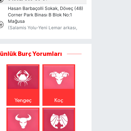
ünlük Burç Yorumları
Yengeç
Koç