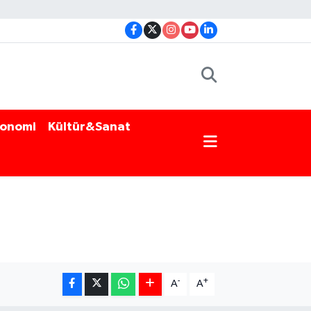
onomi
Kültür&Sanat
-
+
A
A