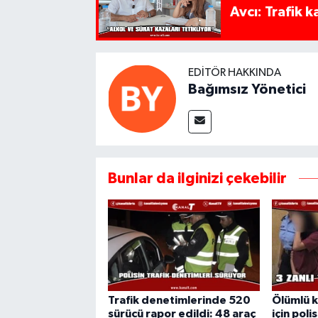
Avcı: Trafik k
EDITÖR HAKKINDA
Bağımsız Yönetici
Bunlar da ilginizi çekebilir
Trafik denetimlerinde 520
Ölümlü 
sürücü rapor edildi: 48 araç
için pol