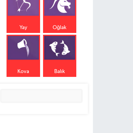
Yay
Oğlak
Kova
Balık