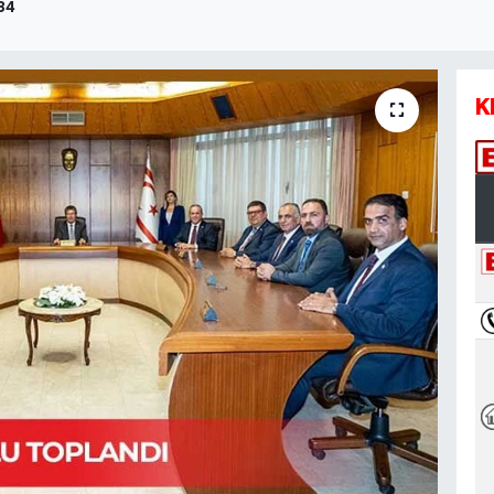
:34
K