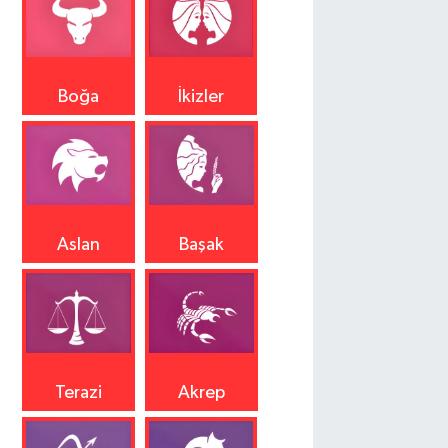
Boğa
İkizler
Aslan
Başak
Terazi
Akrep