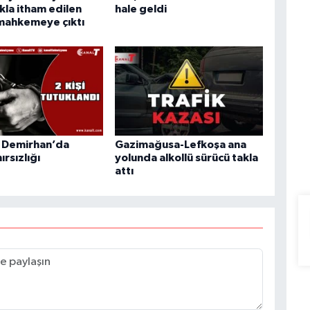
la itham edilen
hale geldi
 mahkemeye çıktı
e Demirhan’da
Gazimağusa-Lefkoşa ana
ırsızlığı
yolunda alkollü sürücü takla
attı