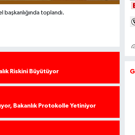
l başkanlığında toplandı.
G
alık Riskini Büyütüyor
yor, Bakanlık Protokolle Yetiniyor