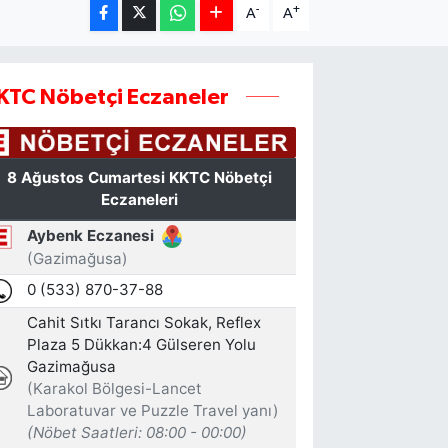
-
+
A
A
KTC Nöbetçi Eczaneler