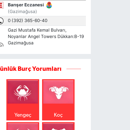
ünlük Burç Yorumları
Yengeç
Koç