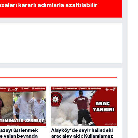
azaları kararlı adımlarla azaltılabilir
kazayı üstlenmek
Alayköy’de seyir halindeki
ise yalan beyanda
araç alev aldı: Kullanılamaz