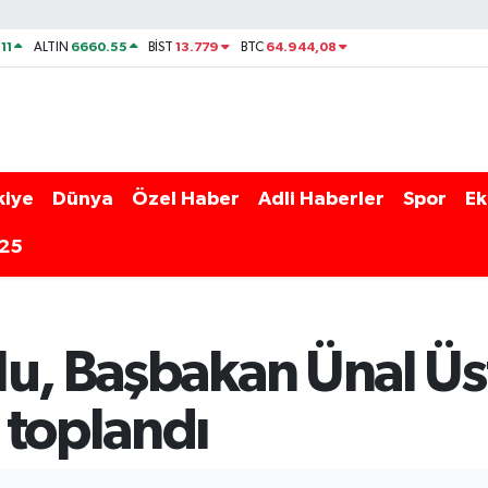
11
6660.55
13.779
64.944,08
ALTIN
BİST
BTC
kiye
Dünya
Özel Haber
Adli Haberler
Spor
Ek
025
lu, Başbakan Ünal Üs
 toplandı