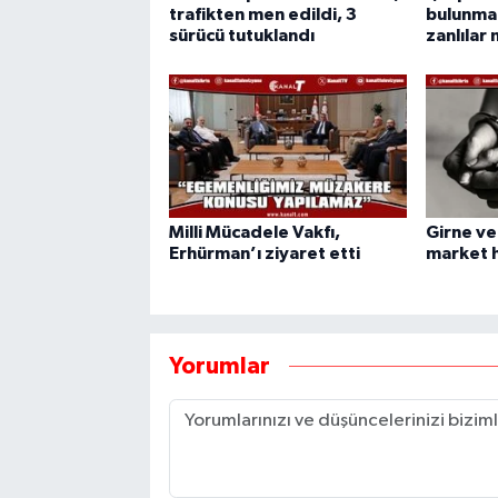
trafikten men edildi, 3
bulunmak
sürücü tutuklandı
zanlılar
Milli Mücadele Vakfı,
Girne v
Erhürman’ı ziyaret etti
market h
Yorumlar