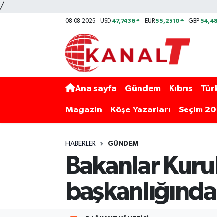
/
47,7436
55,2510
64,48
08-08-2026
USD
EUR
GBP
Ana sayfa
Gündem
Kıbrıs
Tür
Magazin
Köşe Yazarları
Seçim 2
HABERLER
GÜNDEM
Bakanlar Kuru
başkanlığında