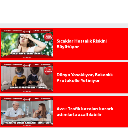
Sıcaklar Hastalık Riskini
Büyütüyor
Dünya Yasaklıyor, Bakanlık
Protokolle Yetiniyor
Avcı: Trafik kazaları kararlı
adımlarla azaltılabilir