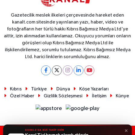
Gazetecilik meslek ilkeleri çerçevesinde hareket eden
kanalt.com sitesinde yayınlanan yazı, haber, video ve
fotoğrafların her türlü hakkı Kıbrıs Bağımsız Medya Ltd'ye
aittir, izin alınmadan kullanılamaz. Okuyucu yorumları onların
görüşleri olup Kıbrıs Bağımsız Medya Ltd ile
ilişkilendirilemez, sorumlu tutulamaz. Kıbrıs Bağımsız Medya
Ltd. harici linklerin sorumluluğunu almaz.
Kıbrıs
Türkiye
Dünya
Köşe Yazarları
Özel Haber
Gizlilik Sözleşmesi
İletişim
Künye
×
GOOGLE'DA BİZİ TAKİP EDİN
Kanal T 'yi kaynak olarak ekleyin