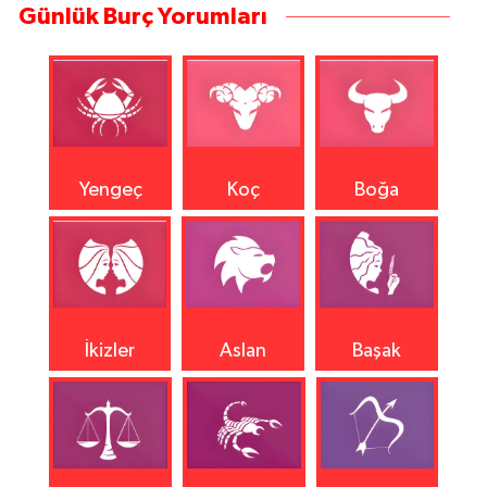
Günlük Burç Yorumları
Yengeç
Koç
Boğa
İkizler
Aslan
Başak