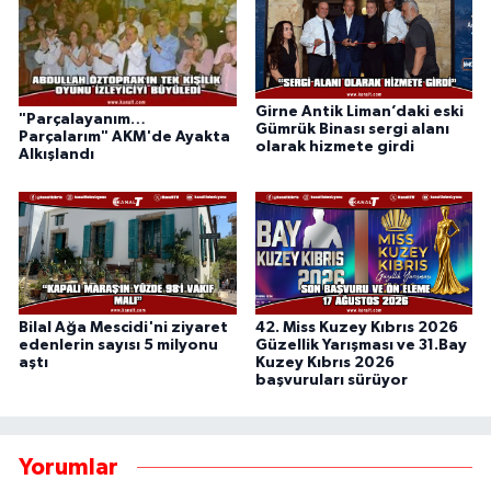
Girne Antik Liman’daki eski
"Parçalayanım…
Gümrük Binası sergi alanı
Parçalarım" AKM'de Ayakta
olarak hizmete girdi
Alkışlandı
Bilal Ağa Mescidi'ni ziyaret
42. Miss Kuzey Kıbrıs 2026
edenlerin sayısı 5 milyonu
Güzellik Yarışması ve 31.Bay
aştı
Kuzey Kıbrıs 2026
başvuruları sürüyor
Yorumlar