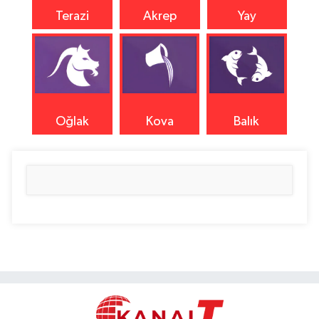
Terazi
Akrep
Yay
Oğlak
Kova
Balık