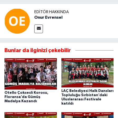
EDITÖR HAKKINDA
Onur Evrensel
Bunlar da ilginizi çekebilir
LAÇ Belediyesi Halk Dansları
Otello Çoksesli Korosu,
Topluluğu Sırbistan’daki
Floransa’da Gümüş
Uluslararası Festivale
Madalya Kazandı
katıldı