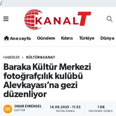
/
Gündem
Kıbrıs
Türkiye
Dünya
Ana sayfa
HABERLER
KÜLTÜR&SANAT
Baraka Kültür Merkezi
fotoğrafçılık kulübü
Alevkayası’na gezi
düzenliyor
ONUR EVRENSEL
14.09.2025 - 11:53
1 DK
EDITÖR
YAYINLANMA
OKUNMA SÜRESI