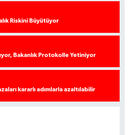
alık Riskini Büyütüyor
yor, Bakanlık Protokolle Yetiniyor
azaları kararlı adımlarla azaltılabilir