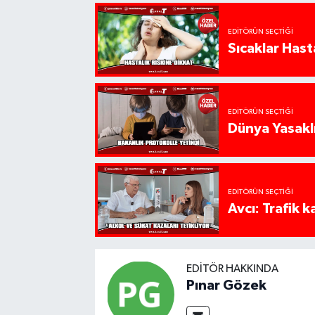
EDITÖRÜN SEÇTIĞI
Sıcaklar Hast
EDITÖRÜN SEÇTIĞI
Dünya Yasaklı
EDITÖRÜN SEÇTIĞI
Avcı: Trafik k
EDITÖR HAKKINDA
Pınar Gözek