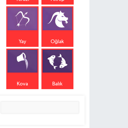
Yay
Oğlak
Kova
Balık