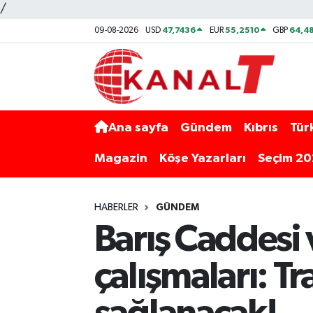
/
47,7436
55,2510
64,48
09-08-2026
USD
EUR
GBP
Ana sayfa
Gündem
Kıbrıs
Tür
Magazin
Köşe Yazarları
Seçim 2
HABERLER
GÜNDEM
Barış Caddesi
çalışmaları: Tr