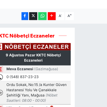
-
+
A
A
KTC Nöbetçi Eczaneler