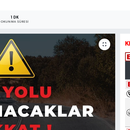
1 DK
OKUNMA SÜRESI
K