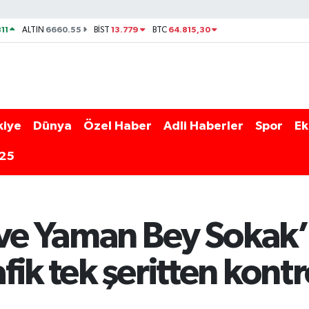
11
6660.55
13.779
64.815,30
ALTIN
BİST
BTC
kiye
Dünya
Özel Haber
Adli Haberler
Spor
Ek
025
 ve Yaman Bey Sokak’
afik tek şeritten kontr