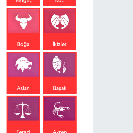
Yengeç
Koç
Boğa
İkizler
Aslan
Başak
Terazi
Akrep