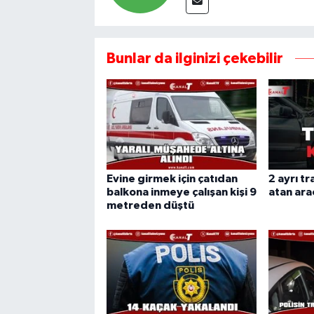
Bunlar da ilginizi çekebilir
Evine girmek için çatıdan
2 ayrı tr
balkona inmeye çalışan kişi 9
atan araç
metreden düştü