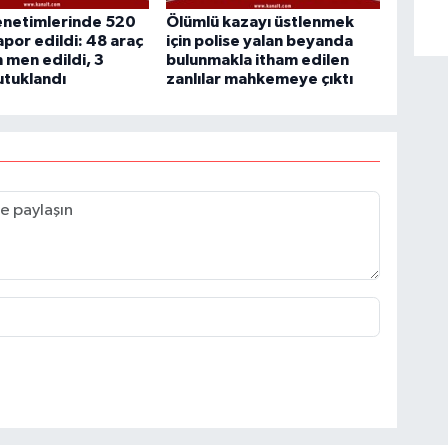
enetimlerinde 520
Ölümlü kazayı üstlenmek
apor edildi: 48 araç
için polise yalan beyanda
n men edildi, 3
bulunmakla itham edilen
utuklandı
zanlılar mahkemeye çıktı