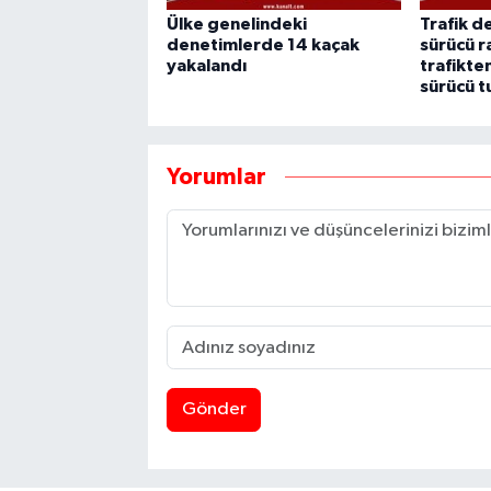
Ülke genelindeki
Trafik d
denetimlerde 14 kaçak
sürücü r
yakalandı
trafikte
sürücü t
Yorumlar
Gönder