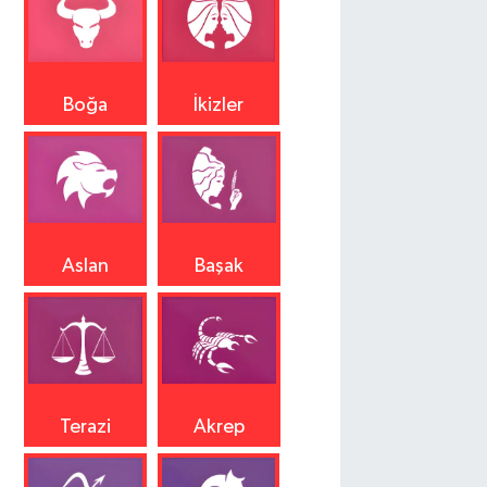
Boğa
İkizler
Aslan
Başak
Terazi
Akrep