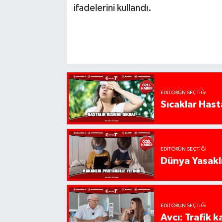
ifadelerini kullandı.
EDITÖRÜN SEÇTIĞI
Sıcaklar Hast
EDITÖRÜN SEÇTIĞI
Dünya Yasaklı
EDITÖRÜN SEÇTIĞI
Avcı: Trafik k