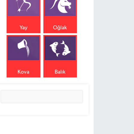
Yay
Oğlak
Kova
Balık