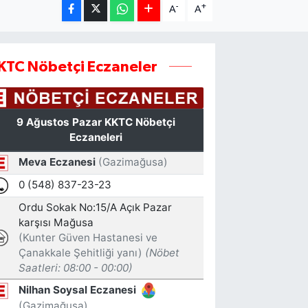
-
+
A
A
KTC Nöbetçi Eczaneler