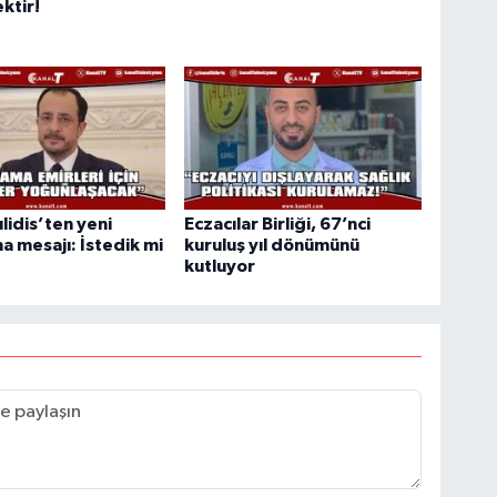
ktir!
lidis’ten yeni
Eczacılar Birliği, 67’nci
a mesajı: İstedik mi
kuruluş yıl dönümünü
kutluyor