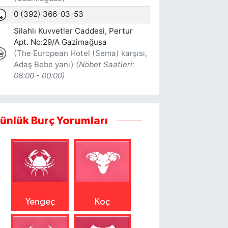
ünlük Burç Yorumları
Yengeç
Koç