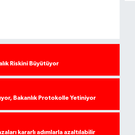
alık Riskini Büyütüyor
yor, Bakanlık Protokolle Yetiniyor
azaları kararlı adımlarla azaltılabilir