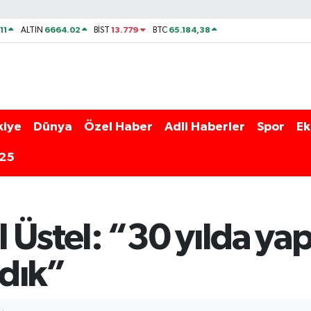
11
6664.02
13.779
65.184,38
ALTIN
BİST
BTC
kiye
Dünya
Özel Haber
Adli Haberler
Spor
Ek
025
 Üstel: “30 yılda ya
dık”