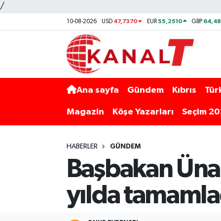
/
47,7370
55,2510
64,48
10-08-2026
USD
EUR
GBP
Ana sayfa
Gündem
Kıbrıs
Tür
Magazin
Köşe Yazarları
Seçim 2
HABERLER
GÜNDEM
Başbakan Ünal
yılda tamamla