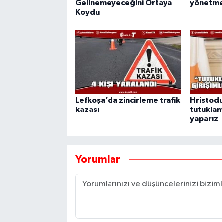
Gelinemeyeceğini Ortaya
yönetme
Koydu
Lefkoşa’da zincirleme trafik
Hristodu
kazası
tutuklam
yaparız
Yorumlar