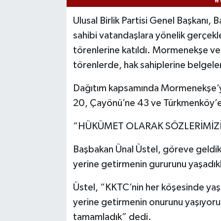
Ulusal Birlik Partisi Genel Başkanı, 
sahibi vatandaşlara yönelik gerçekle
törenlerine katıldı. Mormenekşe v
törenlerde, hak sahiplerine belgeleri
Dağıtım kapsamında Mormenekşe’ye 
20, Çayönü’ne 43 ve Türkmenköy’e 54
“HÜKÜMET OLARAK SÖZLERİMİZİ
Başbakan Ünal Üstel, göreve geldikl
yerine getirmenin gururunu yaşadıklar
Üstel, “KKTC’nin her köşesinde yaş
yerine getirmenin onurunu yaşıyoruz
tamamladık” dedi.