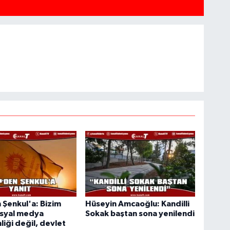
Şenkul'a: Bizim
Hüseyin Amcaoğlu: Kandilli
osyal medya
Sokak baştan sona yenilendi
iği değil, devlet