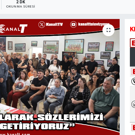
2 DK
OKUNMA SÜRESI
K