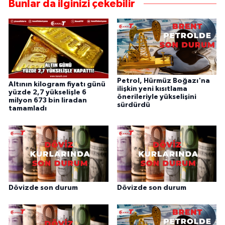
Bunlar da ilginizi çekebilir
Petrol, Hürmüz Boğazı'na
Altının kilogram fiyatı günü
ilişkin yeni kısıtlama
yüzde 2,7 yükselişle 6
önerileriyle yükselişini
milyon 673 bin liradan
sürdürdü
tamamladı
Dövizde son durum
Dövizde son durum