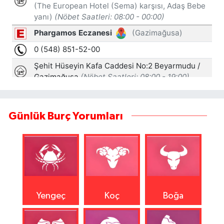
Günlük Burç Yorumları
Yengeç
Koç
Boğa