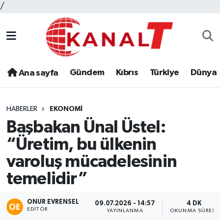
/
Gündem
Kıbrıs
Türkiye
Dünya
Ana sayfa
HABERLER
EKONOMI
Başbakan Ünal Üstel:
“Üretim, bu ülkenin
varoluş mücadelesinin
temelidir”
ONUR EVRENSEL
09.07.2026 - 14:57
4 DK
EDITÖR
YAYINLANMA
OKUNMA SÜRESI