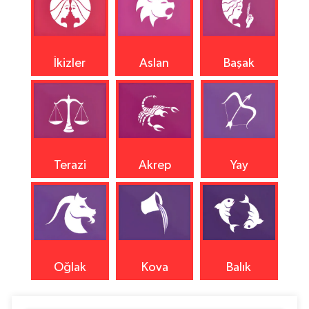
İkizler
Aslan
Başak
Terazi
Akrep
Yay
Oğlak
Kova
Balık