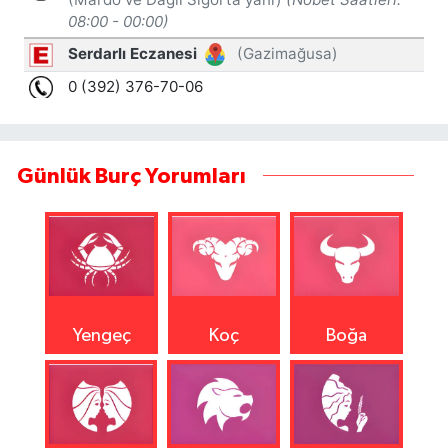
Günlük Burç Yorumları
Yengeç
Koç
Boğa