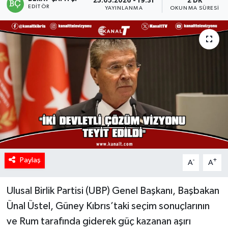
25.05.2026 - 19:31
2 DK
EDITÖR
YAYINLANMA
OKUNMA SÜRESI
Paylaş
-
+
A
A
Ulusal Birlik Partisi (UBP) Genel Başkanı, Başbakan
Ünal Üstel, Güney Kıbrıs’taki seçim sonuçlarının
ve Rum tarafında giderek güç kazanan aşırı