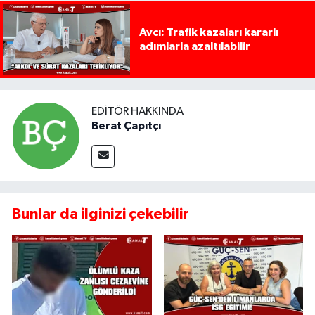
Avcı: Trafik kazaları kararlı
adımlarla azaltılabilir
EDITÖR HAKKINDA
Berat Çapıtçı
Bunlar da ilginizi çekebilir