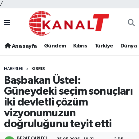
/
Gündem
Kıbrıs
Türkiye
Dünya
Ana sayfa
HABERLER
KIBRIS
Başbakan Üstel:
Güneydeki seçim sonuçları
iki devletli çözüm
vizyonumuzun
doğruluğunu teyit etti
BERAT ÇAPITÇI