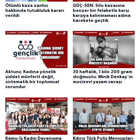
Ölümlü kaza zanlısı
GÜÇ-SEN: Silo kazasına
hakkında tutukluluk kararı
benzer bir felaketle karşı
verildi
karşıya kalınmaması adına
harekete geçtik
Aktunç: Kadına yönelik
30 haftalık, 1 kilo 200 gram
şiddet münferit değil,
doğmuştu: Minik Denkay'ın
sistematik bir toplumsal
mucizevi yaşam savaşı
sorundur
Kamu-İş Kadın Dayanışma
Kıbrıs Türk Polis Mensupları