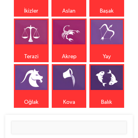
İkizler
Aslan
Başak
Terazi
Akrep
Yay
Oğlak
Kova
Balık