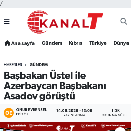
/
Gündem
Kıbrıs
Türkiye
Dünya
Ana sayfa
HABERLER
GÜNDEM
Başbakan Üstel ile
Azerbaycan Başbakanı
Asadov görüştü
ONUR EVRENSEL
14.06.2026 - 13:06
1 DK
EDITÖR
YAYINLANMA
OKUNMA SÜRESI