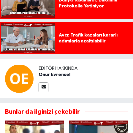
Protokolle Yetiniyor
Avcı: Trafik kazaları kararlı
adımlarla azaltılabilir
EDITÖR HAKKINDA
Onur Evrensel
Bunlar da ilginizi çekebilir