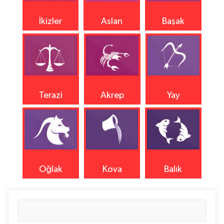
İkizler
Aslan
Başak
Terazi
Akrep
Yay
Oğlak
Kova
Balık