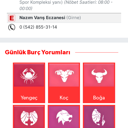
Günlük Burç Yorumları
Yengeç
Koç
Boğa