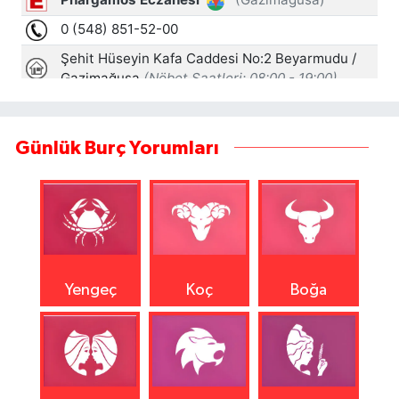
Günlük Burç Yorumları
Yengeç
Koç
Boğa