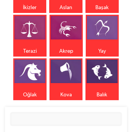
İkizler
Aslan
Başak
Terazi
Akrep
Yay
Oğlak
Kova
Balık