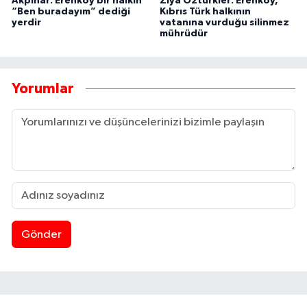
Akpınar: Erenköy bir halkın
Ziya Öztürkler: Erenköy,
“Ben buradayım” dediği
Kıbrıs Türk halkının
yerdir
vatanına vurduğu silinmez
mührüdür
Yorumlar
Gönder