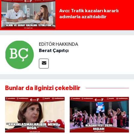
Avcı: Trafik kazaları kararlı
adımlarla azaltılabilir
EDITÖR HAKKINDA
Berat Çapıtçı
Bunlar da ilginizi çekebilir