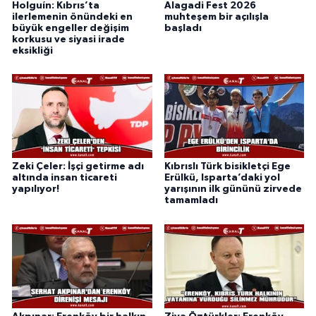
Holguín: Kıbrıs’ta
Alagadi Fest 2026
ilerlemenin önündeki en
muhteşem bir açılışla
büyük engeller değişim
başladı
korkusu ve siyasi irade
eksikliği
Zeki Çeler: İşçi getirme adı
Kıbrıslı Türk bisikletçi Ege
altında insan ticareti
Erülkü, Isparta’daki yol
yapılıyor!
yarışının ilk gününü zirvede
tamamladı