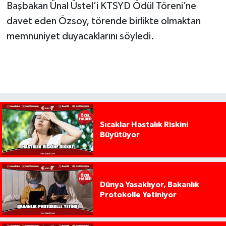
Başbakan Ünal Üstel’i KTSYD Ödül Töreni’ne
davet eden Özsoy, törende birlikte olmaktan
memnuniyet duyacaklarını söyledi.
Sıcaklar Hastalık Riskini
Büyütüyor
Dünya Yasaklıyor, Bakanlık
Protokolle Yetiniyor