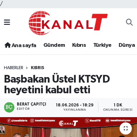
/
Gündem
Kıbrıs
Türkiye
Dünya
Ana sayfa
HABERLER
KIBRIS
Başbakan Üstel KTSYD
heyetini kabul etti
BERAT ÇAPITÇI
18.06.2026 - 18:29
1 DK
EDITÖR
YAYINLANMA
OKUNMA SÜRESI