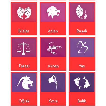
İkizler
Aslan
Başak
Terazi
Akrep
Yay
Oğlak
Kova
Balık