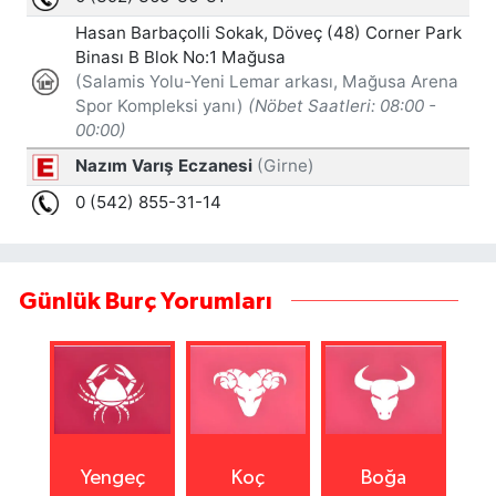
Günlük Burç Yorumları
Yengeç
Koç
Boğa