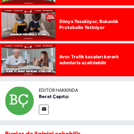
Dünya Yasaklıyor, Bakanlık
Protokolle Yetiniyor
Avcı: Trafik kazaları kararlı
adımlarla azaltılabilir
EDITÖR HAKKINDA
Berat Çapıtçı