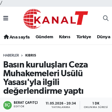
/
Gündem
Kıbrıs
Türkiye
Dünya
Ana sayfa
HABERLER
KIBRIS
Basın kuruluşları Ceza
Muhakemeleri Usülü
Yasası'yla ilgili
değerlendirme yaptı
BERAT ÇAPITÇI
11.05.2026 - 20:34
1 DK
EDITÖR
YAYINLANMA
OKUNMA SÜRESI