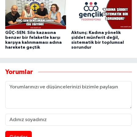
GÜÇ-SEN: Silo kazasına
Aktunç: Kadına yönelik
benzer bir felaketle karşı
şiddet münferit değil,
karşıya kalınmaması adına
sistematik bir toplumsal
harekete geçtik
sorundur
Yorumlar