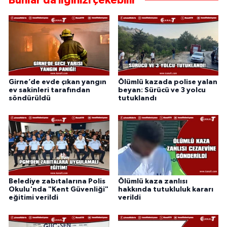
Bunlar da ilginizi çekebilir
Girne’de evde çıkan yangın
Ölümlü kazada polise yalan
ev sakinleri tarafından
beyan: Sürücü ve 3 yolcu
söndürüldü
tutuklandı
Belediye zabıtalarına Polis
Ölümlü kaza zanlısı
Okulu'nda "Kent Güvenliği"
hakkında tutukluluk kararı
eğitimi verildi
verildi