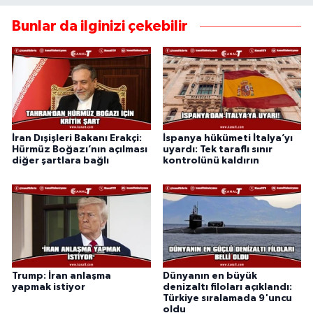
Bunlar da ilginizi çekebilir
İran Dışişleri Bakanı Erakçi:
İspanya hükümeti İtalya’yı
Hürmüz Boğazı’nın açılması
uyardı: Tek taraflı sınır
diğer şartlara bağlı
kontrolünü kaldırın
Trump: İran anlaşma
Dünyanın en büyük
yapmak istiyor
denizaltı filoları açıklandı:
Türkiye sıralamada 9'uncu
oldu