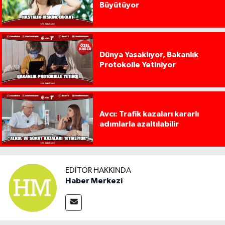
Büyütüyor
Dünya Yasaklıyor, Bakanlık
Protokolle Yetiniyor
Avcı: Trafik kazaları kararlı
adımlarla azaltılabilir
EDITÖR HAKKINDA
Haber Merkezi