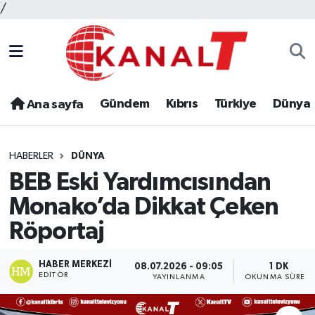
/
Gündem
Kıbrıs
Türkiye
Dünya
Ana sayfa
HABERLER
DÜNYA
BEB Eski Yardımcısından
Monako’da Dikkat Çeken
Röportaj
HABER MERKEZI
08.07.2026 - 09:05
1 DK
EDITÖR
YAYINLANMA
OKUNMA SÜRESI