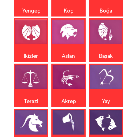
Yengeç
Koç
Boğa
İkizler
Aslan
Başak
Terazi
Akrep
Yay