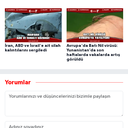
İran, ABD ve İsrail'e ait silah
Avrupa'da Batı Nil virüsü:
kalıntılarını sergiledi
Yunanistan’da son
haftalarda vakalarda artış
görüldü
Yorumlar