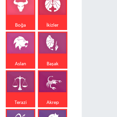
Boğa
İkizler
Aslan
Başak
Terazi
Akrep