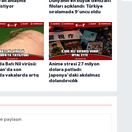
ran anlaşma
Dünyanın en büyük denizaltı
stiyor
filoları açıklandı: Türkiye
sıralamada 9'uncu oldu
a Batı Nil virüsü:
Anime stresi 27 milyon
an’da son
dolara patladı:
da vakalarda artış
Japonya'daki akılalmaz
dolandırıcılık