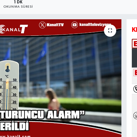
1 DK
OKUNMA SÜRESI
K