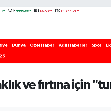
11
6660.55
13.779
64.944,08
ALTIN
BİST
BTC
kiye
Dünya
Özel Haber
Adli Haberler
Spor
Ek
025
klık ve fırtına için "