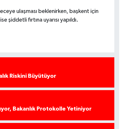
eceye ulaşması beklenirken, başkent için
 şiddetli fırtına uyarısı yapıldı.
alık Riskini Büyütüyor
yor, Bakanlık Protokolle Yetiniyor