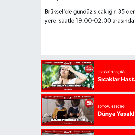
Brüksel'de gündüz sıcaklığın 35 der
yerel saatle 19.00-02.00 arasında ise
EDITÖRÜN SEÇTIĞI
Sıcaklar Hast
EDITÖRÜN SEÇTIĞI
Dünya Yasaklı