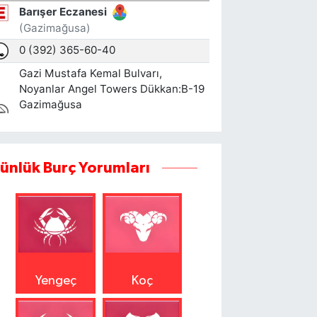
ünlük Burç Yorumları
Yengeç
Koç