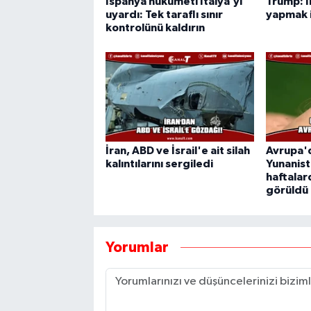
İspanya hükümeti İtalya’yı
Trump: İ
uyardı: Tek taraflı sınır
yapmak i
kontrolünü kaldırın
İran, ABD ve İsrail'e ait silah
Avrupa'd
kalıntılarını sergiledi
Yunanist
haftalar
görüldü
Yorumlar