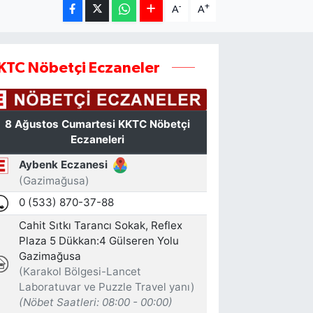
-
+
A
A
KTC Nöbetçi Eczaneler