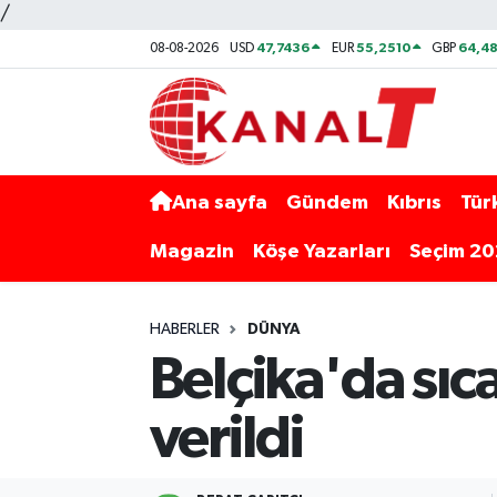
/
47,7436
55,2510
64,48
08-08-2026
USD
EUR
GBP
Ana sayfa
Gündem
Kıbrıs
Tür
Magazin
Köşe Yazarları
Seçim 2
HABERLER
DÜNYA
Belçika'da sıca
verildi