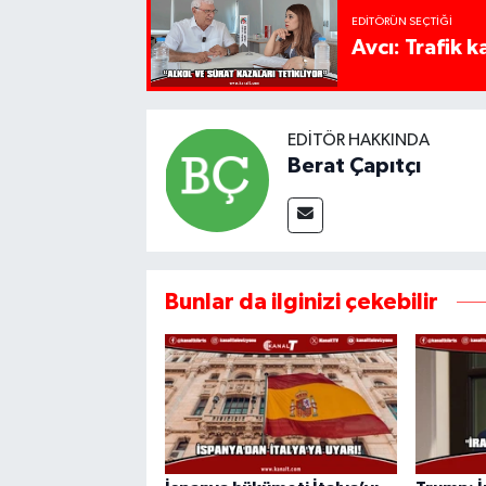
EDITÖRÜN SEÇTIĞI
Avcı: Trafik k
EDITÖR HAKKINDA
Berat Çapıtçı
Bunlar da ilginizi çekebilir