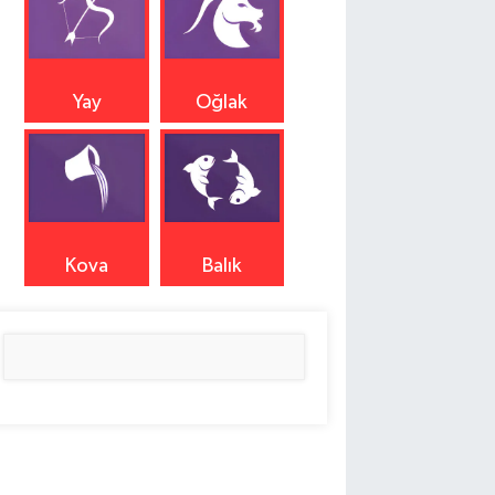
Yay
Oğlak
Kova
Balık