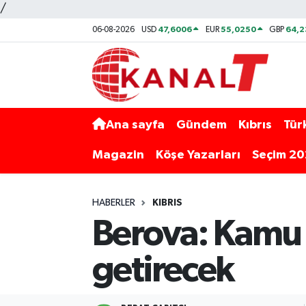
/
47,6006
55,0250
64,
06-08-2026
USD
EUR
GBP
Ana sayfa
Gündem
Kıbrıs
Tür
Magazin
Köşe Yazarları
Seçim 2
HABERLER
KIBRIS
Berova: Kamu m
getirecek