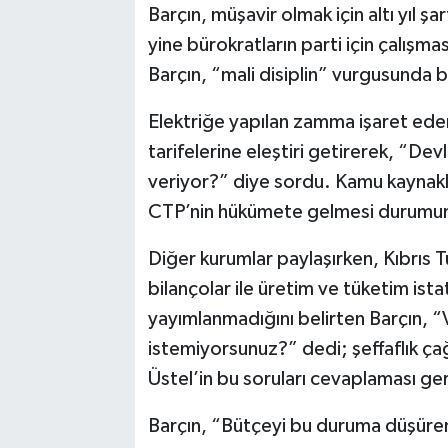
Barçın, müşavir olmak için altı yıl şa
yine bürokratların parti için çalışma
Barçın, “mali disiplin” vurgusunda 
Elektriğe yapılan zamma işaret eden 
tarifelerine eleştiri getirerek, “De
veriyor?” diye sordu. Kamu kaynaklar
CTP’nin hükümete gelmesi durumund
Diğer kurumlar paylaşırken, Kıbrıs T
bilançolar ile üretim ve tüketim istat
yayımlanmadığını belirten Barçın, 
istemiyorsunuz?” dedi; şeffaflık ça
Üstel’in bu soruları cevaplaması ger
Barçın, “Bütçeyi bu duruma düşüren