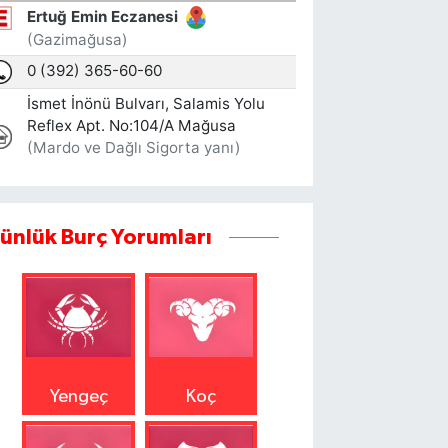
ünlük Burç Yorumları
Yengeç
Koç