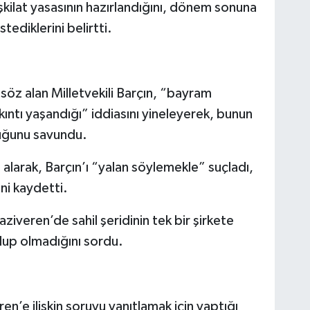
kilat yasasının hazırlandığını, dönem sonuna
tediklerini belirtti.
öz alan Milletvekili Barçın, “bayram
ntı yaşandığı” iddiasını yineleyerek, bunun
duğunu savundu.
alarak, Barçın’ı “yalan söylemekle” suçladı,
ni kaydetti.
iveren’de sahil şeridinin tek bir şirkete
lup olmadığını sordu.
en’e ilişkin soruyu yanıtlamak için yaptığı