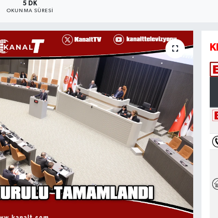
5 DK
OKUNMA SÜRESI
K