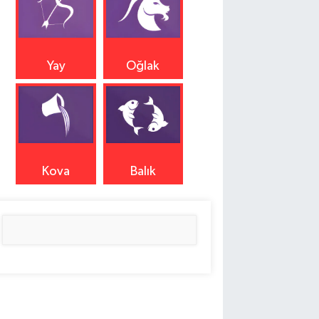
Yay
Oğlak
Kova
Balık