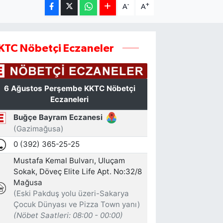
-
+
A
A
KTC Nöbetçi Eczaneler