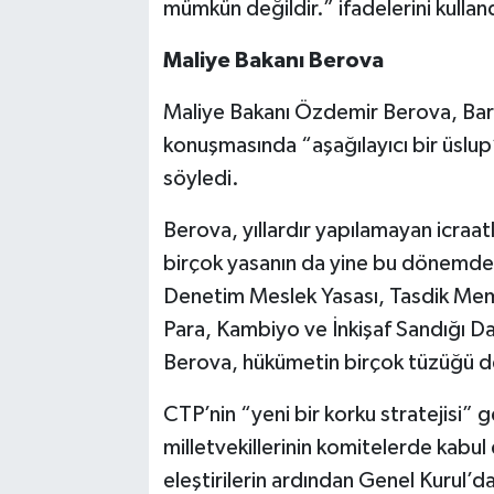
mümkün değildir.” ifadelerini kullan
Maliye Bakanı Berova
Maliye Bakanı Özdemir Berova, Barçı
konuşmasında “aşağılayıcı bir üslup” k
söyledi.
Berova, yıllardır yapılamayan icra
birçok yasanın da yine bu dönemde
Denetim Meslek Yasası, Tasdik Memur
Para, Kambiyo ve İnkişaf Sandığı Dai
Berova, hükümetin birçok tüzüğü de 
CTP’nin “yeni bir korku stratejisi” 
milletvekillerinin komitelerde kabul 
eleştirilerin ardından Genel Kurul’d