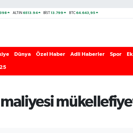
2398
6513.94
13.799
64.643,95
ALTIN
BİST
BTC
kiye
Dünya
Özel Haber
Adli Haberler
Spor
Ek
025
aliyesi mükellefiyet