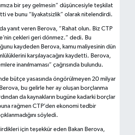
şımıza bir şey gelmesin” düşüncesiyle teşkilat
tti ve bunu “liyakatsizlik” olarak nitelendirdi.
a da yanıt veren Berova, “Rahat olun. Biz CTP
e’nin çekleri geri dönmez.” dedi. Bu
duğunu kaydeden Berova, kamu maliyesinin dün
lülüklerini karşılayacağını kaydetti. Berova,
mlere inanılmaması” çağrısında bulundu.
içinde bütçe yasasında öngörülmeyen 20 milyar
 Berova, bu gelirle her ay oluşan borçlanma
 ardından da kaynakların bugüne kadarki borçlar
va, buna rağmen CTP’den ekonomi tedbir
açıklanmadığını söyledi.
rdikleri için teşekkür eden Bakan Berova,