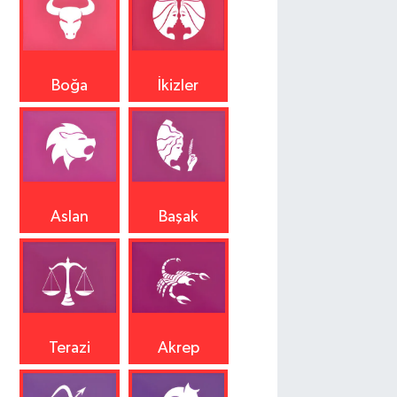
Boğa
İkizler
Aslan
Başak
Terazi
Akrep