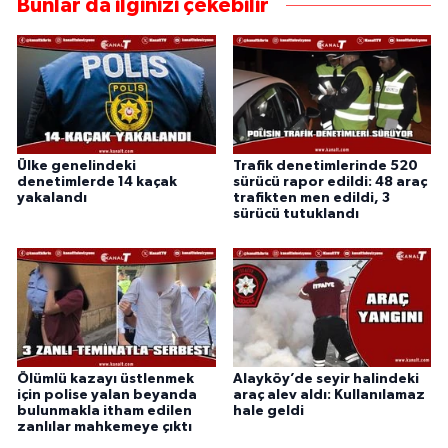
Bunlar da ilginizi çekebilir
Ülke genelindeki
Trafik denetimlerinde 520
denetimlerde 14 kaçak
sürücü rapor edildi: 48 araç
yakalandı
trafikten men edildi, 3
sürücü tutuklandı
Ölümlü kazayı üstlenmek
Alayköy’de seyir halindeki
için polise yalan beyanda
araç alev aldı: Kullanılamaz
bulunmakla itham edilen
hale geldi
zanlılar mahkemeye çıktı