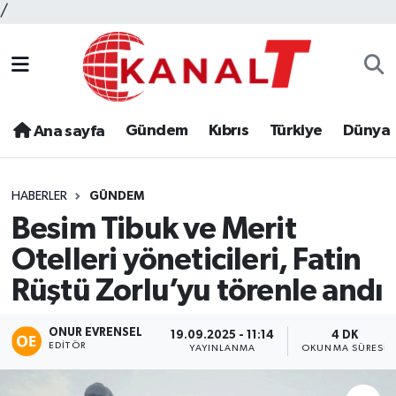
/
Gündem
Kıbrıs
Türkiye
Dünya
Ana sayfa
HABERLER
GÜNDEM
Besim Tibuk ve Merit
Otelleri yöneticileri, Fatin
Rüştü Zorlu’yu törenle andı
ONUR EVRENSEL
19.09.2025 - 11:14
4 DK
EDITÖR
YAYINLANMA
OKUNMA SÜRESI