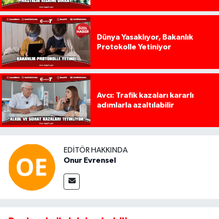
Dünya Yasaklıyor, Bakanlık
Protokolle Yetiniyor
Avcı: Trafik kazaları kararlı
adımlarla azaltılabilir
EDITÖR HAKKINDA
Onur Evrensel