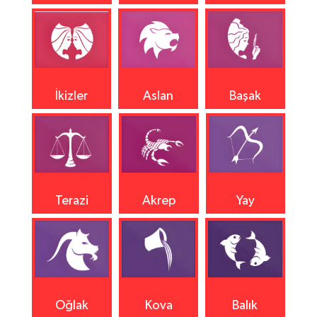
İkizler
Aslan
Başak
Terazi
Akrep
Yay
Oğlak
Kova
Balık