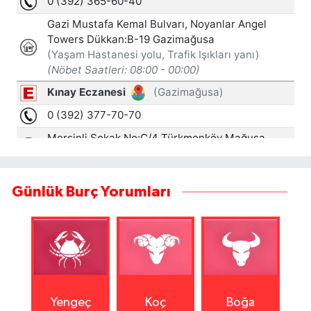
Günlük Burç Yorumları
Yengeç
Koç
Boğa