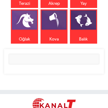
Terazi
Akrep
Yay
Oğlak
Kova
Balık