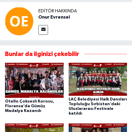
EDITÖR HAKKINDA
Onur Evrensel
Bunlar da ilginizi çekebilir
LAÇ Belediyesi Halk Dansları
Otello Çoksesli Korosu,
Topluluğu Sırbistan’daki
Floransa’da Gümüş
Uluslararası Festivale
Madalya Kazandı
katıldı