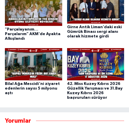
Girne Antik Liman’daki eski
"Parçalayanım…
Gümrük Binası sergi alanı
Parçalarım" AKM'de Ayakta
olarak hizmete girdi
Alkışlandı
Bilal Ağa Mescidi'ni ziyaret
42. Miss Kuzey Kıbrıs 2026
edenlerin sayısı 5 milyonu
Güzellik Yarışması ve 31.Bay
aştı
Kuzey Kıbrıs 2026
başvuruları sürüyor
Yorumlar