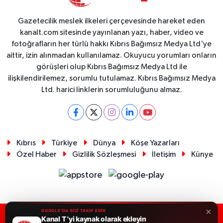
Gazetecilik meslek ilkeleri çerçevesinde hareket eden
kanalt.com sitesinde yayınlanan yazı, haber, video ve
fotoğrafların her türlü hakkı Kıbrıs Bağımsız Medya Ltd'ye
aittir, izin alınmadan kullanılamaz. Okuyucu yorumları onların
görüşleri olup Kıbrıs Bağımsız Medya Ltd ile
ilişkilendirilemez, sorumlu tutulamaz. Kıbrıs Bağımsız Medya
Ltd. harici linklerin sorumluluğunu almaz.
Kıbrıs
Türkiye
Dünya
Köşe Yazarları
Özel Haber
Gizlilik Sözleşmesi
İletişim
Künye
×
GOOGLE'DA BİZİ TAKİP EDİN
Kanal T 'yi kaynak olarak ekleyin
RSS
Copyright © 2026. Her hakkı saklıdır.