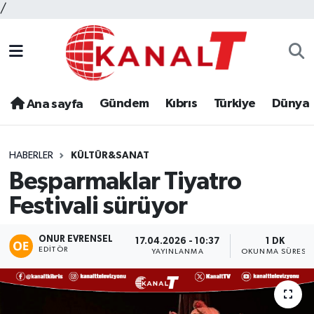
/
Gündem
Kıbrıs
Türkiye
Dünya
Ana sayfa
HABERLER
KÜLTÜR&SANAT
Beşparmaklar Tiyatro
Festivali sürüyor
ONUR EVRENSEL
17.04.2026 - 10:37
1 DK
EDITÖR
YAYINLANMA
OKUNMA SÜRESI