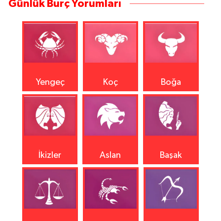
Günlük Burç Yorumları
Yengeç
Koç
Boğa
İkizler
Aslan
Başak