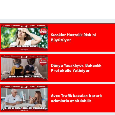
Sıcaklar Hastalık Riskini
Büyütüyor
Dünya Yasaklıyor, Bakanlık
Protokolle Yetiniyor
Avcı: Trafik kazaları kararlı
adımlarla azaltılabilir