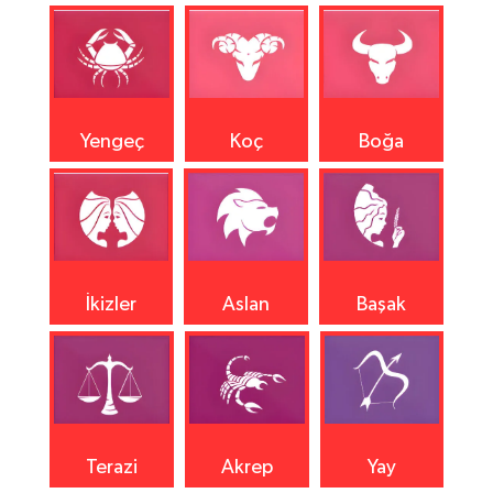
Yengeç
Koç
Boğa
İkizler
Aslan
Başak
Terazi
Akrep
Yay