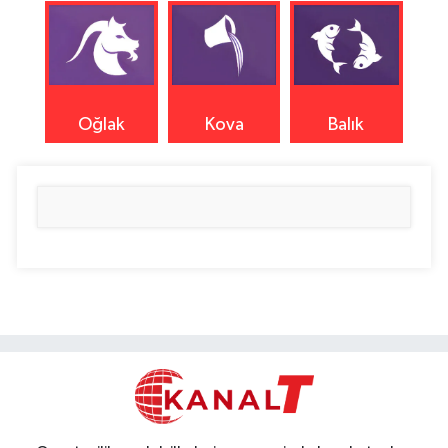
Oğlak
Kova
Balık