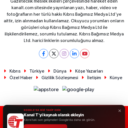
Gazetecilik meslek ilkeleri çerçevesinde hareket eden
kanalt.com sitesinde yayınlanan yazı, haber, video ve
fotoğrafların her türlü hakkı Kıbrıs Bağımsız Medya Ltd'ye
aittir, izin alınmadan kullanılamaz. Okuyucu yorumları onların
görüşleri olup Kıbrıs Bağımsız Medya Ltd ile
ilişkilendirilemez, sorumlu tutulamaz. Kıbrıs Bağımsız Medya
Ltd. harici linklerin sorumluluğunu almaz.
Kıbrıs
Türkiye
Dünya
Köşe Yazarları
Özel Haber
Gizlilik Sözleşmesi
İletişim
Künye
×
GOOGLE'DA BİZİ TAKİP EDİN
Kanal T 'yi kaynak olarak ekleyin
RSS
Copyright © 2026. Her hakkı saklıdır.
Kıbrıs'taki son gelişmeleri Google'da daha sık görün.