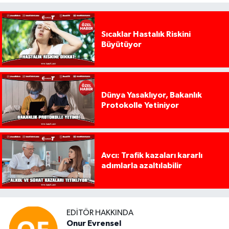
Sıcaklar Hastalık Riskini
Büyütüyor
Dünya Yasaklıyor, Bakanlık
Protokolle Yetiniyor
Avcı: Trafik kazaları kararlı
adımlarla azaltılabilir
EDITÖR HAKKINDA
Onur Evrensel