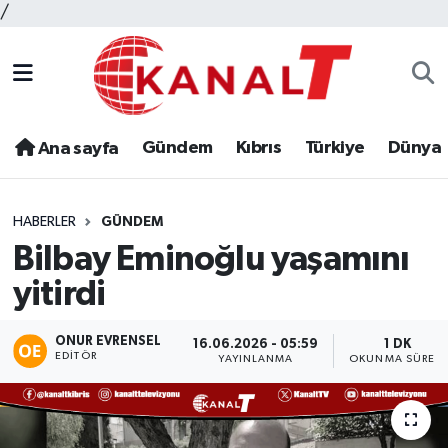
/
Gündem
Kıbrıs
Türkiye
Dünya
Ana sayfa
HABERLER
GÜNDEM
Bilbay Eminoğlu yaşamını
yitirdi
ONUR EVRENSEL
16.06.2026 - 05:59
1 DK
EDITÖR
YAYINLANMA
OKUNMA SÜRESI