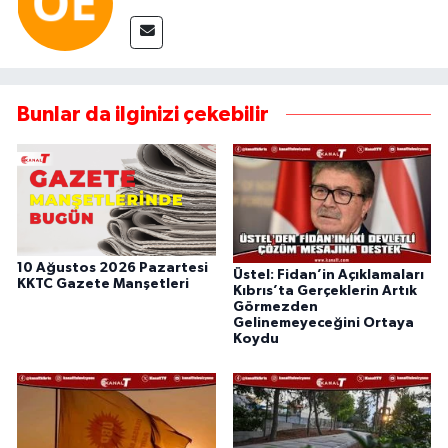
Bunlar da ilginizi çekebilir
10 Ağustos 2026 Pazartesi
Üstel: Fidan’in Açıklamaları
KKTC Gazete Manşetleri
Kıbrıs’ta Gerçeklerin Artık
Görmezden
Gelinemeyeceğini Ortaya
Koydu