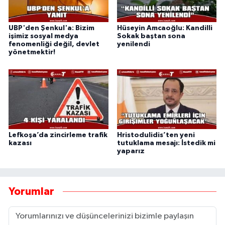
UBP'den Şenkul'a: Bizim
Hüseyin Amcaoğlu: Kandilli
işimiz sosyal medya
Sokak baştan sona
fenomenliği değil, devlet
yenilendi
yönetmektir!
Lefkoşa’da zincirleme trafik
Hristodulidis’ten yeni
kazası
tutuklama mesajı: İstedik mi
yaparız
Yorumlar