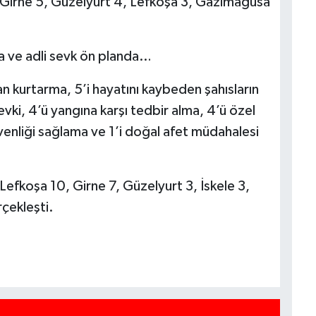
; Girne 5, Güzelyurt 4, Lefkoşa 3, Gazimağusa
a ve adli sevk ön planda…
an kurtarma, 5’i hayatını kaybeden şahısların
vki, 4’ü yangına karşı tedbir alma, 4’ü özel
üvenliği sağlama ve 1’i doğal afet müdahalesi
Lefkoşa 10, Girne 7, Güzelyurt 3, İskele 3,
çekleşti.