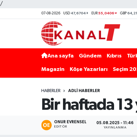
/
47,6704
55,0406
64,2
07-08-2026
USD
EUR
GBP
Ana sayfa
Gündem
Kıbrıs
Tür
Magazin
Köşe Yazarları
Seçim 2
HABERLER
ADLI HABERLER
Bir haftada 13
ONUR EVRENSEL
05.08.2025 - 11:46
EDITÖR
YAYINLANMA