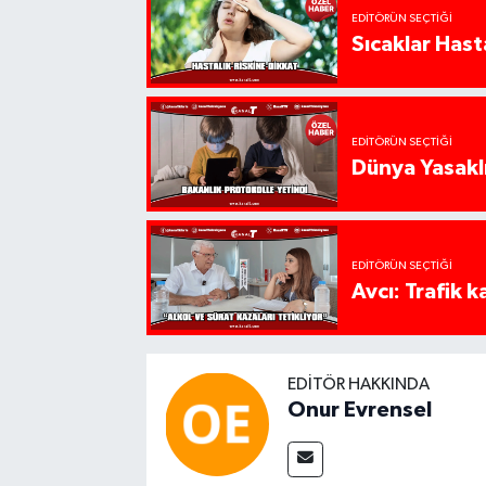
EDITÖRÜN SEÇTIĞI
Sıcaklar Hast
EDITÖRÜN SEÇTIĞI
Dünya Yasaklı
EDITÖRÜN SEÇTIĞI
Avcı: Trafik k
EDITÖR HAKKINDA
Onur Evrensel