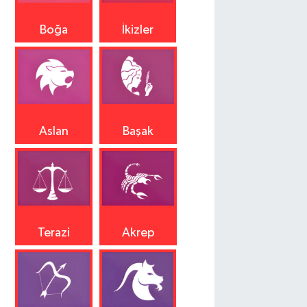
Boğa
İkizler
Aslan
Başak
Terazi
Akrep