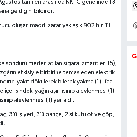
ğustos tarihleri arasında KKTC genelinde 13
na geldiğini bildirdi.
nucu oluşan maddi zarar yaklaşık 902 bin TL
G
da söndürülmeden atılan sigara izmaritleri (5),
rüzgârın etkisiyle birbirine temas eden elektrik
landırıcı yakıt dökülerek bilerek yakma (1), faal
çerisindeki yağın aşırı ısınıp alevlenmesi (1)
ısınıp alevlenmesi (1) yer aldı.
raç, 3’ü iş yeri, 3’ü bahçe, 2’si kutu ot ve çöp,
di.