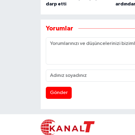
darp etti
ardından
Yorumlar
Gönder