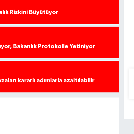
alık Riskini Büyütüyor
yor, Bakanlık Protokolle Yetiniyor
azaları kararlı adımlarla azaltılabilir