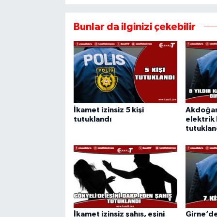
Bunlar da ilginizi çekebilir
İkamet izinsiz 5 kişi
Akdoğan'
tutuklandı
elektrik 
tutuklan
İkamet izinsiz şahıs, eşini
Girne’de