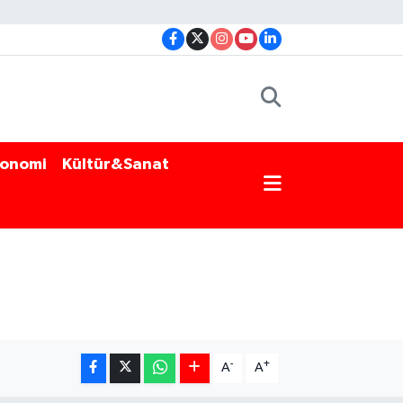
onomi
Kültür&Sanat
-
+
A
A