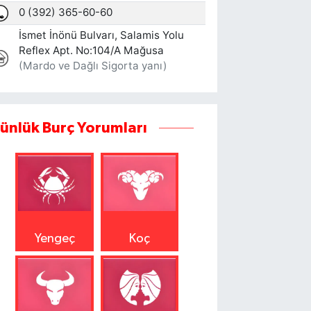
ünlük Burç Yorumları
Yengeç
Koç