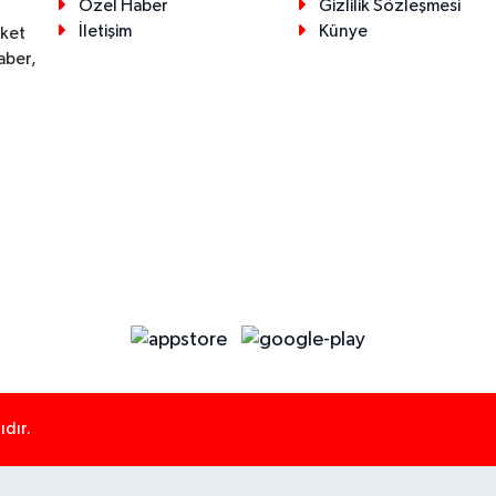
Özel Haber
Gizlilik Sözleşmesi
İletişim
Künye
eket
aber,
dır.