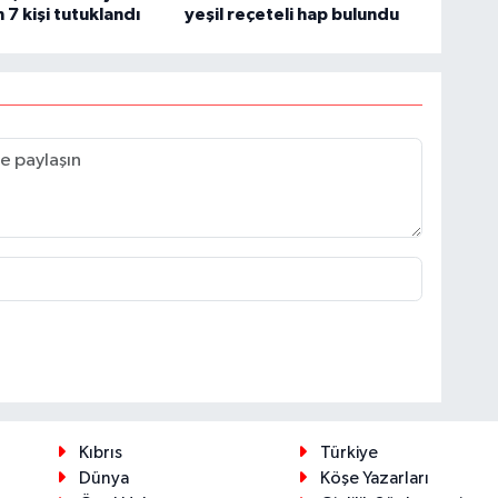
 7 kişi tutuklandı
yeşil reçeteli hap bulundu
Kıbrıs
Türkiye
Dünya
Köşe Yazarları