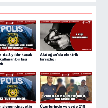
da 8 yıldır kaçak
Akdoğan’da elektrik
kullanan bir kişi
hırsızlığı
dı
 işlenen cinayetin
Üzerlerinde ve evde 218