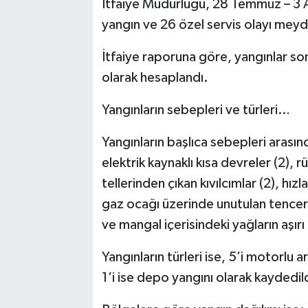
İtfaiye Müdürlüğü, 28 Temmuz – 3 A
yangın ve 26 özel servis olayı meyda
İtfaiye raporuna göre, yangınlar so
olarak hesaplandı.
Yangınların sebepleri ve türleri…
Yangınların başlıca sebepleri arasın
elektrik kaynaklı kısa devreler (2), 
tellerinden çıkan kıvılcımlar (2), hız
gaz ocağı üzerinde unutulan tencere i
ve mangal içerisindeki yağların aşırı 
Yangınların türleri ise, 5’i motorlu a
1’i ise depo yangını olarak kaydedil