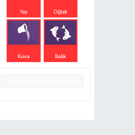
Yay
Oğlak
Kova
Balık