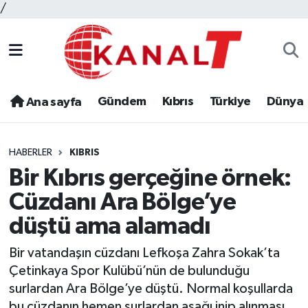
/
Gündem
Kıbrıs
Türkiye
Dünya
Ana sayfa
HABERLER
KIBRIS
Bir Kıbrıs gerçeğine örnek:
Cüzdanı Ara Bölge’ye
düştü ama alamadı
Bir vatandaşın cüzdanı Lefkoşa Zahra Sokak’ta
Çetinkaya Spor Kulübü’nün de bulunduğu
surlardan Ara Bölge’ye düştü. Normal koşullarda
bu cüzdanın hemen surlardan aşağı inip alınması