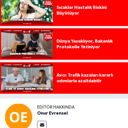
Sıcaklar Hastalık Riskini
Büyütüyor
Dünya Yasaklıyor, Bakanlık
Protokolle Yetiniyor
Avcı: Trafik kazaları kararlı
adımlarla azaltılabilir
EDITÖR HAKKINDA
Onur Evrensel