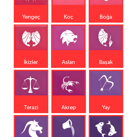
Yengeç
Koç
Boğa
İkizler
Aslan
Başak
Terazi
Akrep
Yay