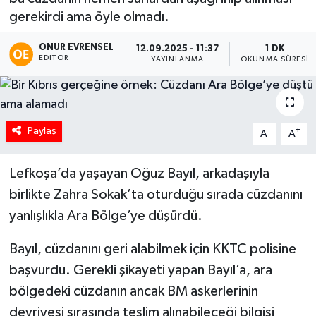
gerekirdi ama öyle olmadı.
ONUR EVRENSEL
12.09.2025 - 11:37
1 DK
EDITÖR
YAYINLANMA
OKUNMA SÜRESI
Paylaş
-
+
A
A
Lefkoşa’da yaşayan Oğuz Bayıl, arkadaşıyla
birlikte Zahra Sokak’ta oturduğu sırada cüzdanını
yanlışlıkla Ara Bölge’ye düşürdü.
Bayıl, cüzdanını geri alabilmek için KKTC polisine
başvurdu. Gerekli şikayeti yapan Bayıl’a, ara
bölgedeki cüzdanın ancak BM askerlerinin
devriyesi sırasında teslim alınabileceği bilgisi