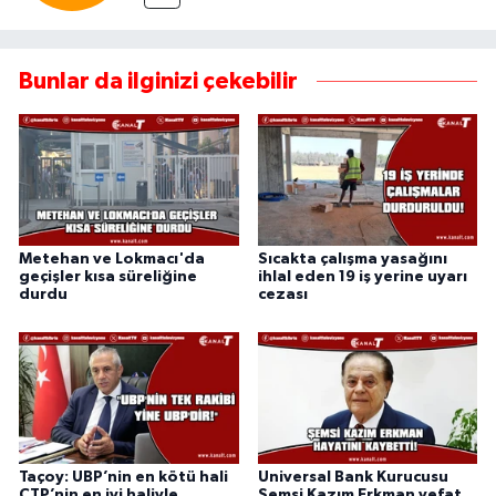
Bunlar da ilginizi çekebilir
Metehan ve Lokmacı'da
Sıcakta çalışma yasağını
geçişler kısa süreliğine
ihlal eden 19 iş yerine uyarı
durdu
cezası
Taçoy: UBP’nin en kötü hali
Universal Bank Kurucusu
CTP’nin en iyi haliyle
Şemsi Kazım Erkman vefat