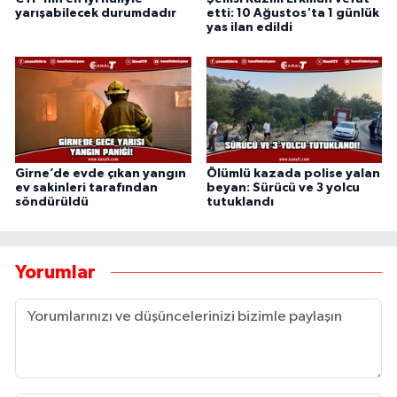
yarışabilecek durumdadır
etti: 10 Ağustos'ta 1 günlük
yas ilan edildi
Girne’de evde çıkan yangın
Ölümlü kazada polise yalan
ev sakinleri tarafından
beyan: Sürücü ve 3 yolcu
söndürüldü
tutuklandı
Yorumlar