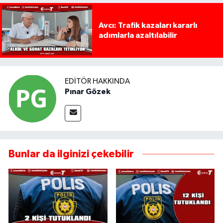
Avcı: Trafik kazaları kararlı
adımlarla azaltılabilir
EDITÖR HAKKINDA
Pınar Gözek
Bunlar da ilginizi çekebilir