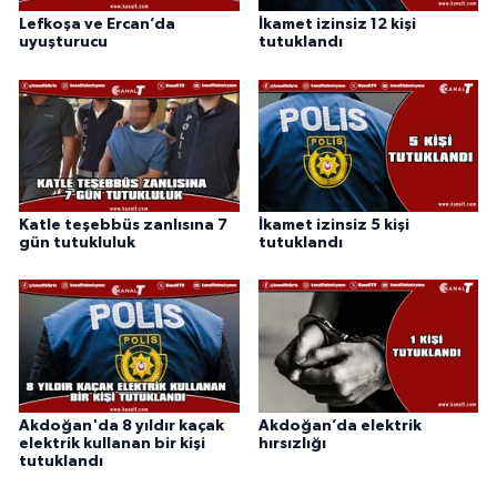
Lefkoşa ve Ercan’da
İkamet izinsiz 12 kişi
uyuşturucu
tutuklandı
Katle teşebbüs zanlısına 7
İkamet izinsiz 5 kişi
gün tutukluluk
tutuklandı
Akdoğan'da 8 yıldır kaçak
Akdoğan’da elektrik
elektrik kullanan bir kişi
hırsızlığı
tutuklandı