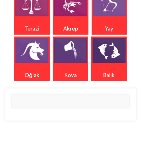
Terazi
Akrep
Yay
Oğlak
Kova
Balık