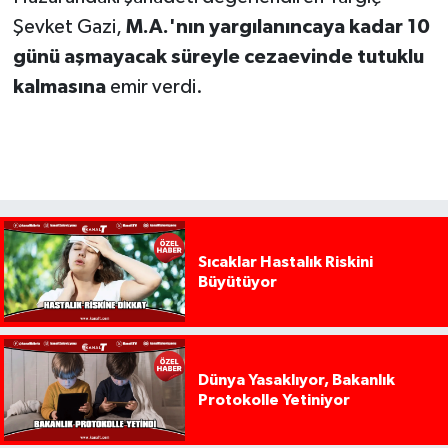
Şevket Gazi,
M.A.'nın yargılanıncaya kadar 10
günü aşmayacak süreyle cezaevinde tutuklu
kalmasına
emir verdi.
Sıcaklar Hastalık Riskini
Büyütüyor
Dünya Yasaklıyor, Bakanlık
Protokolle Yetiniyor