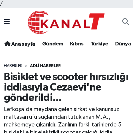
/
Gündem
Kıbrıs
Türkiye
Dünya
Ana sayfa
HABERLER
ADLI HABERLER
Bisiklet ve scooter hırsızlığı
iddiasıyla Cezaevi'ne
gönderildi...
Lefkoşa'da meydana gelen sirkat ve kanunsuz
mal tasarrufu suçlarından tutuklanan M.A.,
mahkemeye çıkarıldı. Zanlının farklı tarihlerde 5
bisiklet ile bir elektrikli scooter çaldığı iddia