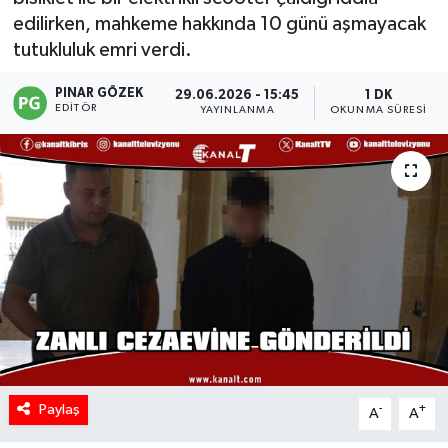
edilirken, mahkeme hakkında 10 günü aşmayacak
tutukluluk emri verdi.
PINAR GÖZEK
29.06.2026 - 15:45
1 DK
EDITÖR
YAYINLANMA
OKUNMA SÜRESI
Paylaş
-
+
A
A