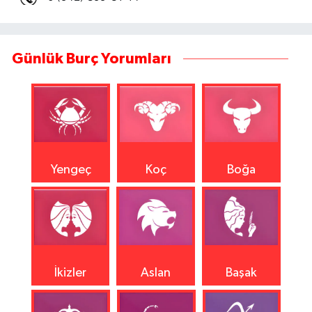
Günlük Burç Yorumları
Yengeç
Koç
Boğa
İkizler
Aslan
Başak