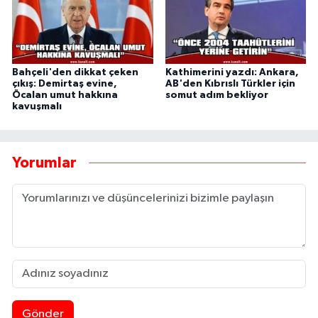
Bahçeli'den dikkat çeken
Kathimerini yazdı: Ankara,
çıkış: Demirtaş evine,
AB'den Kıbrıslı Türkler için
Öcalan umut hakkına
somut adım bekliyor
kavuşmalı
Yorumlar
Gönder