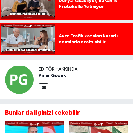
Dünya Yasaklıyor, Bakanlık
Protokolle Yetiniyor
Avcı: Trafik kazaları kararlı
adımlarla azaltılabilir
EDITÖR HAKKINDA
Pınar Gözek
Bunlar da ilginizi çekebilir