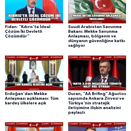
Fidan: “Kıbrıs’ta İdeal
Suudi Arabistan Savunma
Çözüm İki Devletli
Bakanı: Mekke Savunma
Çözümdür”
Anlaşması, bölgenin ve
dünyanın güvenliğine katkı
sağlıyor
Erdoğan'dan Mekke
Duran, "AA Brifing" Ağustos
Anlaşması açıklaması: Tüm
sayısında Ankara Zirvesi ve
kardeş ülkelere açık
Türkiye'nin stratejik
iletişimine ilişkin analizini
paylaştı