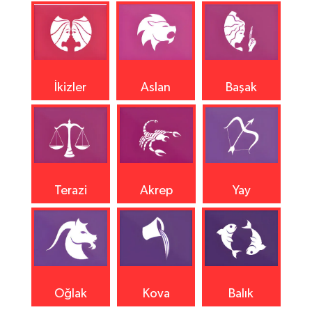
İkizler
Aslan
Başak
Terazi
Akrep
Yay
Oğlak
Kova
Balık