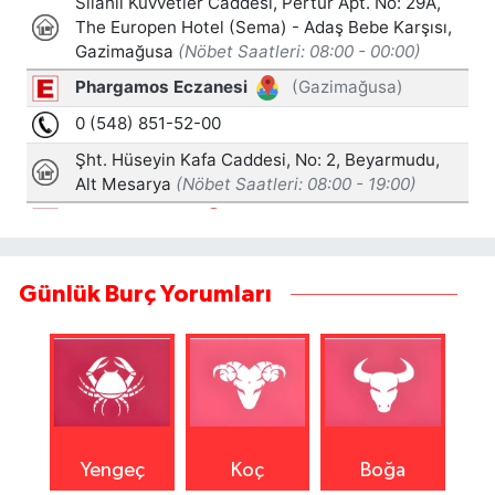
Günlük Burç Yorumları
Yengeç
Koç
Boğa