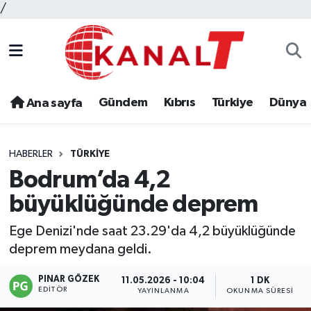
/
Gündem
Kıbrıs
Türkiye
Dünya
Ana sayfa
HABERLER
TÜRKIYE
Bodrum’da 4,2
büyüklüğünde deprem
Ege Denizi'nde saat 23.29'da 4,2 büyüklüğünde
deprem meydana geldi.
PINAR GÖZEK
11.05.2026 - 10:04
1 DK
EDITÖR
YAYINLANMA
OKUNMA SÜRESI