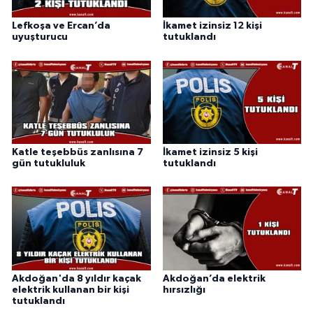
Lefkoşa ve Ercan’da
İkamet izinsiz 12 kişi
uyuşturucu
tutuklandı
Katle teşebbüs zanlısına 7
İkamet izinsiz 5 kişi
gün tutukluluk
tutuklandı
Akdoğan'da 8 yıldır kaçak
Akdoğan’da elektrik
elektrik kullanan bir kişi
hırsızlığı
tutuklandı