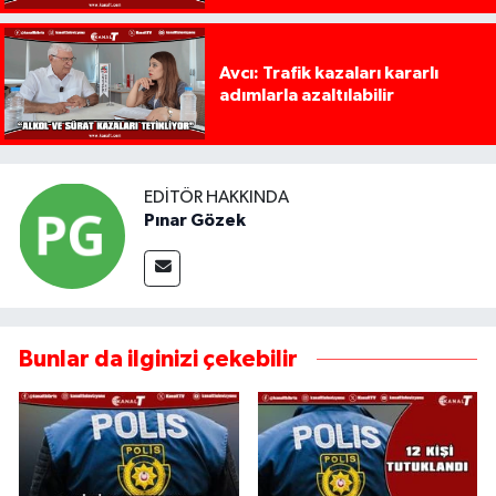
Avcı: Trafik kazaları kararlı
adımlarla azaltılabilir
EDITÖR HAKKINDA
Pınar Gözek
Bunlar da ilginizi çekebilir