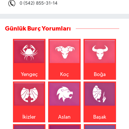
Günlük Burç Yorumları
Yengeç
Koç
Boğa
İkizler
Aslan
Başak