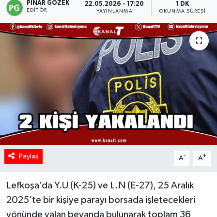
PINAR GÖZEK
22.05.2026 - 17:20
1 DK
EDITÖR
YAYINLANMA
OKUNMA SÜRESI
Paylaş
-
+
A
A
Lefkoşa’da Y.U (K-25) ve L.N (E-27), 25 Aralık
2025’te bir kişiye parayı borsada işletecekleri
yönünde yalan beyanda bulunarak toplam 36