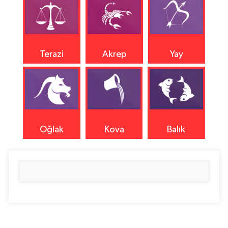
Terazi
Akrep
Yay
Oğlak
Kova
Balık