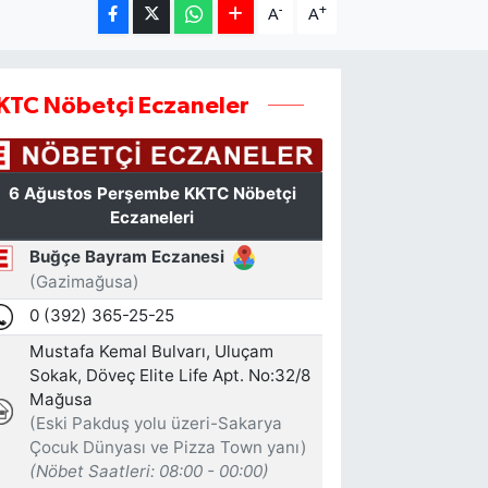
-
+
A
A
KTC Nöbetçi Eczaneler