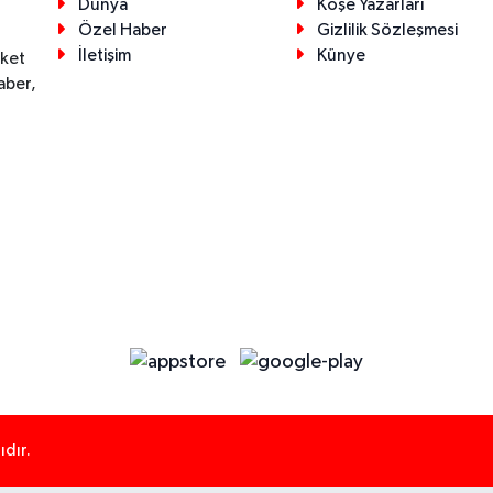
Dünya
Köşe Yazarları
Özel Haber
Gizlilik Sözleşmesi
İletişim
Künye
eket
aber,
dır.