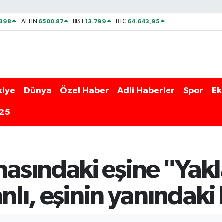
2398
6500.87
13.799
64.643,95
ALTIN
BİST
BTC
kiye
Dünya
Özel Haber
Adli Haberler
Spor
Ek
025
asındaki eşine "Ya
nlı, eşinin yanındaki 