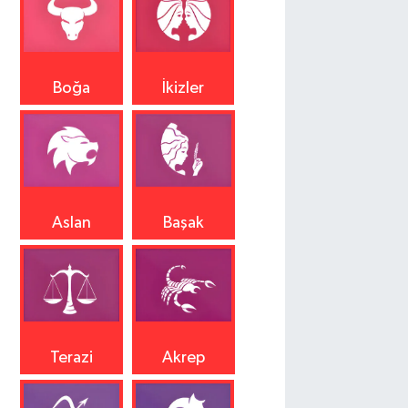
Boğa
İkizler
Aslan
Başak
Terazi
Akrep