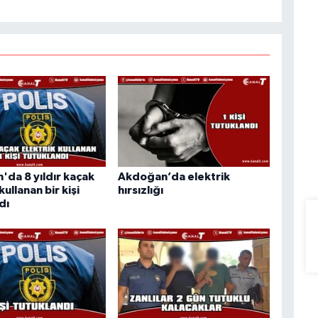
da 8 yıldır kaçak
Akdoğan’da elektrik
kullanan bir kişi
hırsızlığı
dı