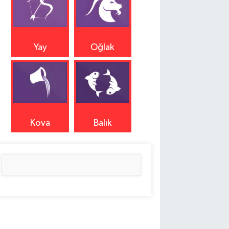
Yay
Oğlak
Kova
Balık