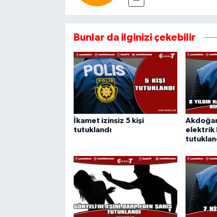
Bunlar da ilginizi çekebilir
İkamet izinsiz 5 kişi
Akdoğan'
tutuklandı
elektrik 
tutuklan