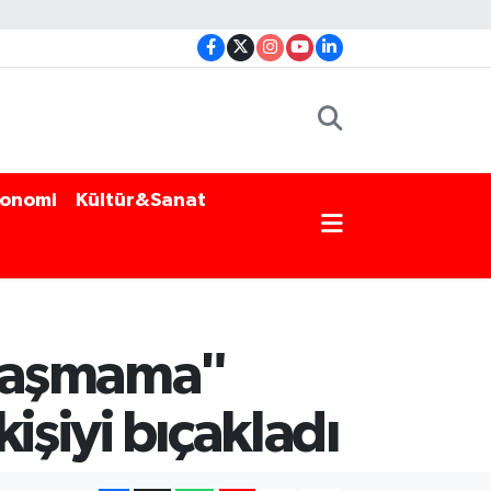
onomi
Kültür&Sanat
klaşmama"
kişiyi bıçakladı