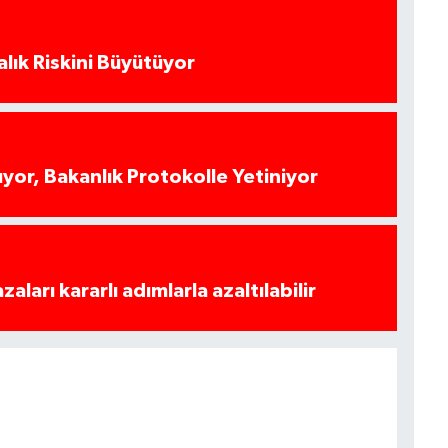
alık Riskini Büyütüyor
yor, Bakanlık Protokolle Yetiniyor
azaları kararlı adımlarla azaltılabilir