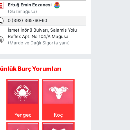
ünlük Burç Yorumları
Yengeç
Koç