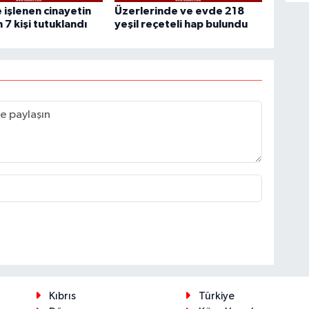
 işlenen cinayetin
Üzerlerinde ve evde 218
 7 kişi tutuklandı
yeşil reçeteli hap bulundu
Kıbrıs
Türkiye