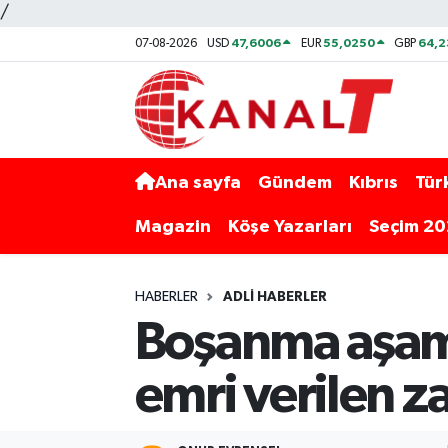
/
47,6006
55,0250
64,
07-08-2026
USD
EUR
GBP
Ana sayfa
Gündem
Kıbrıs
Tür
Magazin
Köşe Yazarları
Seçim 2
HABERLER
ADLI HABERLER
Boşanma aşam
emri verilen za