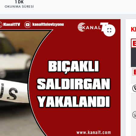
1 DK
OKUNMA SÜRESI
K