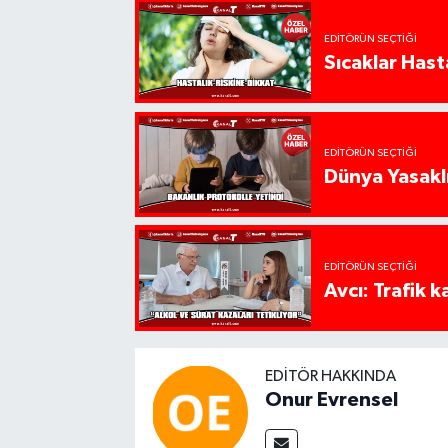
EDITÖRÜN SEÇTIĞI
Sıcaklar Hast
EDITÖRÜN SEÇTIĞI
Dünya Yasaklı
EDITÖRÜN SEÇTIĞI
Avcı: Trafik k
EDITÖR HAKKINDA
Onur Evrensel