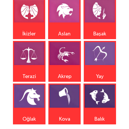
İkizler
Aslan
Başak
Terazi
Akrep
Yay
Oğlak
Kova
Balık