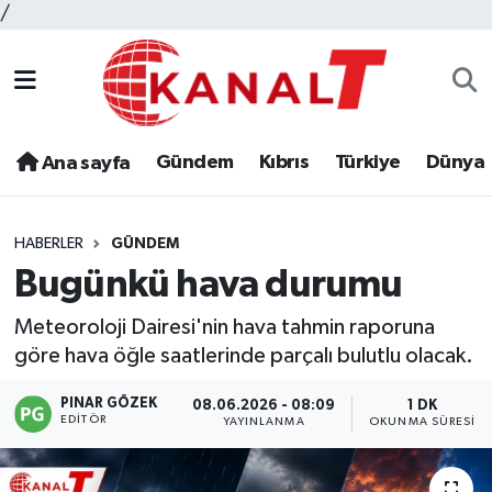
/
Gündem
Kıbrıs
Türkiye
Dünya
Ana sayfa
HABERLER
GÜNDEM
Bugünkü hava durumu
Meteoroloji Dairesi'nin hava tahmin raporuna
göre hava öğle saatlerinde parçalı bulutlu olacak.
PINAR GÖZEK
08.06.2026 - 08:09
1 DK
EDITÖR
YAYINLANMA
OKUNMA SÜRESI