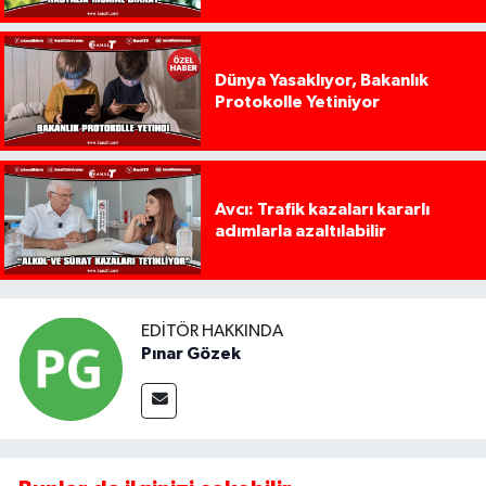
Dünya Yasaklıyor, Bakanlık
Protokolle Yetiniyor
Avcı: Trafik kazaları kararlı
adımlarla azaltılabilir
EDITÖR HAKKINDA
Pınar Gözek