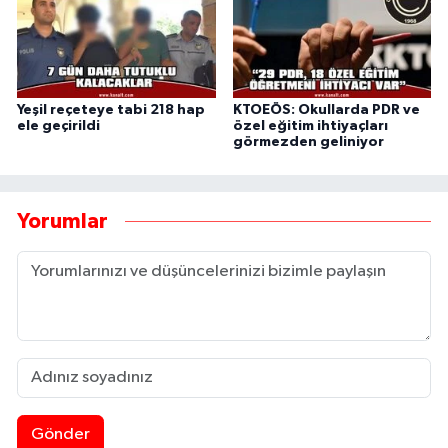
Yeşil reçeteye tabi 218 hap
KTOEÖS: Okullarda PDR ve
ele geçirildi
özel eğitim ihtiyaçları
görmezden geliniyor
Yorumlar
Gönder