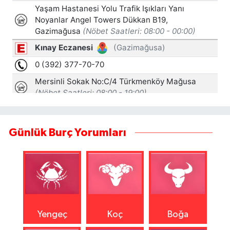
Günlük Burç Yorumları
Yengeç
Koç
Boğa