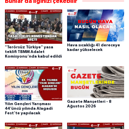
Bunlar da ilginizi çekebilir
Hava sıcaklığı 41 dereceye
"Terörsüz Türkiye" yasa
kadar yükselecek
teklifi TBMM Adalet
Komisyonu'nda kabul edildi
Gazete Manşetleri - 8
Yılın Gençleri Yarışması
Ağustos 2026
44’üncü yılında Alagadi
Fest’te yapılacak