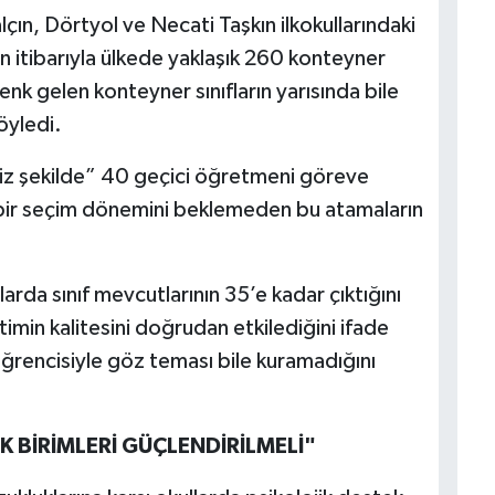
lçın, Dörtyol ve Necati Taşkın ilkokullarındaki
 itibarıyla ülkede yaklaşık 260 konteyner
enk gelen konteyner sınıfların yarısında bile
öyledi.
z şekilde” 40 geçici öğretmeni göreve
ni bir seçim dönemini beklemeden bu atamaların
llarda sınıf mevcutlarının 35’e kadar çıktığını
min kalitesini doğrudan etkilediğini ifade
öğrencisiyle göz teması bile kuramadığını
 BİRİMLERİ GÜÇLENDİRİLMELİ"