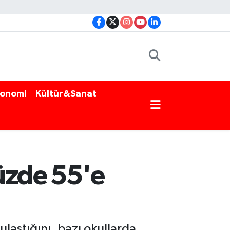
onomi
Kültür&Sanat
üzde 55'e
laştığını, bazı okullarda