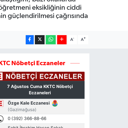
öğretmeni eksikliğinin ciddi
nin güçlendirilmesi çağrısında
-
+
A
A
KTC Nöbetçi Eczaneler