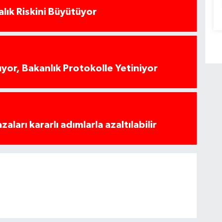
alık Riskini Büyütüyor
yor, Bakanlık Protokolle Yetiniyor
azaları kararlı adımlarla azaltılabilir