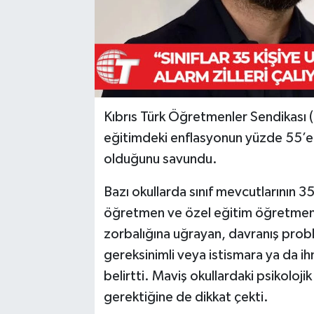
Kıbrıs Türk Öğretmenler Sendikası 
eğitimdeki enflasyonun yüzde 55’e u
olduğunu savundu.
Bazı okullarda sınıf mevcutlarının 3
öğretmen ve özel eğitim öğretmeni e
zorbalığına uğrayan, davranış prob
gereksinimli veya istismara ya da ih
belirtti. Maviş okullardaki psikoloji
gerektiğine de dikkat çekti.