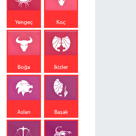
Yengeç
Koç
Boğa
İkizler
Aslan
Başak