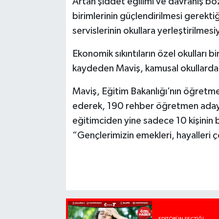
Artan şiddet eğilimi ve davranış boz
birimlerinin güçlendirilmesi gerekti
servislerinin okullara yerleştirilmesi
Ekonomik sıkıntıların özel okulları bi
kaydeden Maviş, kamusal okullardaki
Maviş, Eğitim Bakanlığı’nın öğretme
ederek, 190 rehber öğretmen adayını
eğitimciden yine sadece 10 kişinin ba
“Gençlerimizin emekleri, hayalleri çö
EDITÖRÜN SEÇTIĞI