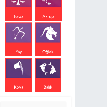
Terazi
Akrep
Yay
Oğlak
Kova
Balık