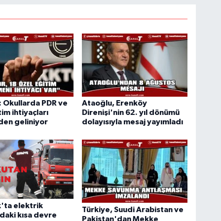
 Okullarda PDR ve
Ataoğlu, Erenköy
im ihtiyaçları
Direnişi'nin 62. yıl dönümü
en geliniyor
dolayısıyla mesaj yayımladı
'ta elektrik
Türkiye, Suudi Arabistan ve
daki kısa devre
Pakistan'dan Mekke