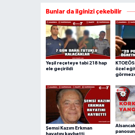
Bunlar da ilginizi çekebilir
Yeşil reçeteye tabi 218 hap
KTOEÖS:
ele geçirildi
özel eğit
görmezd
Alsancak
Şemsi Kazım Erkman
panosun
hayatını kaybetti