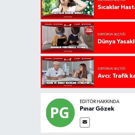
Sıcaklar Hast
EDITÖRÜN SEÇTIĞI
Dünya Yasaklı
EDITÖRÜN SEÇTIĞI
Avcı: Trafik k
EDITÖR HAKKINDA
Pınar Gözek