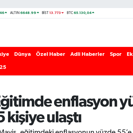
46
6648.99
13.773
65.130,04
ALTIN
BİST
BTC
kiye
Dünya
Özel Haber
Adli Haberler
Spor
Ek
025
Eğitimde enflasyon y
5 kişiye ulaştı
aviş, eğitimdeki enflasyonun yüzde 55’e u