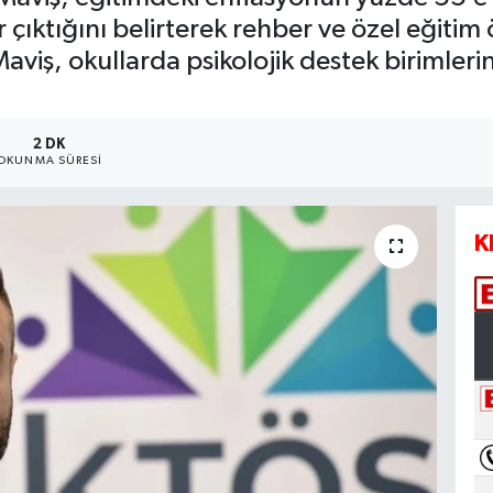
 çıktığını belirterek rehber ve özel eğitim 
Maviş, okullarda psikolojik destek birimleri
2 DK
OKUNMA SÜRESI
K