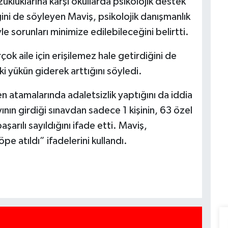
ukluklarına karşı okullarda psikolojik destek
ğini de söyleyen Maviş, psikolojik danışmanlık
yle sorunları minimize edilebileceğini belirtti.
rçok aile için erişilemez hale getirdiğini de
 yükün giderek arttığını söyledi.
n atamalarında adaletsizlik yaptığını da iddia
n girdiği sınavdan sadece 1 kişinin, 63 özel
şarılı sayıldığını ifade etti. Maviş,
pe atıldı” ifadelerini kullandı.