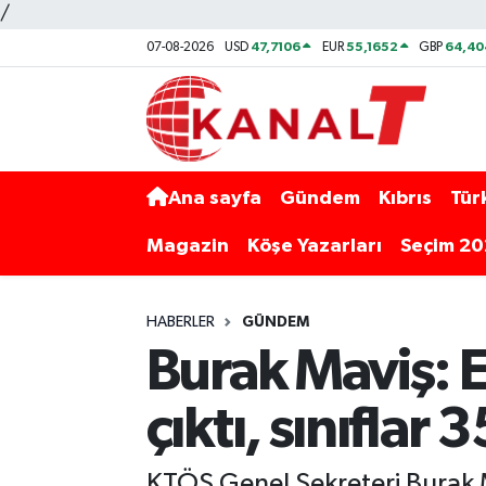
/
47,7106
55,1652
64,40
07-08-2026
USD
EUR
GBP
Ana sayfa
Gündem
Kıbrıs
Tür
Magazin
Köşe Yazarları
Seçim 2
HABERLER
GÜNDEM
Burak Maviş: 
çıktı, sınıflar 3
KTÖS Genel Sekreteri Burak M