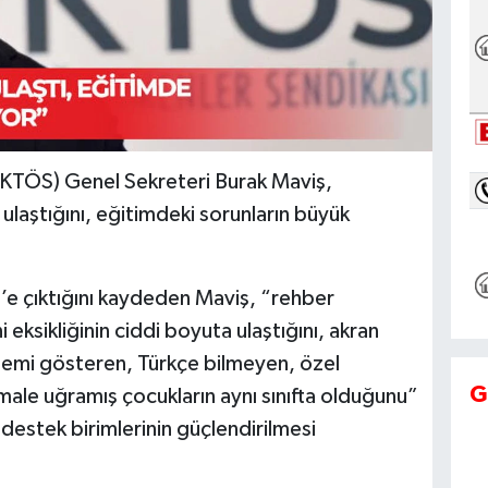
(KTÖS) Genel Sekreteri Burak Maviş,
laştığını, eğitimdeki sorunların büyük
5’e çıktığını kaydeden Maviş, “rehber
ksikliğinin ciddi boyuta ulaştığını, akran
lemi gösteren, Türkçe bilmeyen, özel
G
male uğramış çocukların aynı sınıfta olduğunu”
k destek birimlerinin güçlendirilmesi