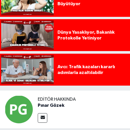
Büyütüyor
Dünya Yasaklıyor, Bakanlık
Protokolle Yetiniyor
Avcı: Trafik kazaları kararlı
adımlarla azaltılabilir
EDITÖR HAKKINDA
Pınar Gözek