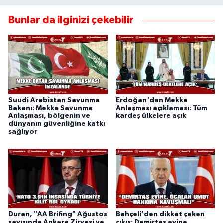
Bunlar da ilginizi çekebilir
Suudi Arabistan Savunma
Erdoğan'dan Mekke
Bakanı: Mekke Savunma
Anlaşması açıklaması: Tüm
Anlaşması, bölgenin ve
kardeş ülkelere açık
dünyanın güvenliğine katkı
sağlıyor
Duran, "AA Brifing" Ağustos
Bahçeli'den dikkat çeken
sayısında Ankara Zirvesi ve
çıkış: Demirtaş evine,