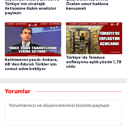
Türkiye'nin stratejik
Öcalan umut hakkına
iletişimine ilişkin analizini
kavuşmalı
paylaştı
Türkiye'de Temmuz
Kathimerini yazdı: Ankara,
enflasyonu aylık yüzde 1,78
AB'den Kıbrıslı Türkler için
oldu
somut adım bekliyor
Yorumlar