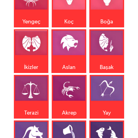
Yengeç
Koç
Boğa
İkizler
Aslan
Başak
Terazi
Akrep
Yay