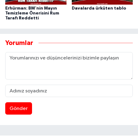
Erhürman: BM'nin Mayın
Davalarda ürküten tablo
Temizleme Önerisini Rum
Tarafı Reddetti
Yorumlar
Gönder