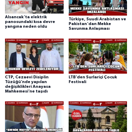
Alsancak'ta elektrik
Türkiye, Suudi Arabistan ve
panosundaki kısa devre
Pakistan'dan Mekke
yangına neden oldu
Savunma Anlaşması
CTP, Cezaevi Disiplin
LTB’den Surlariçi Çocuk
Tüzüğü’nde yapılan
Festivali
değişiklikleri Anayasa
Mahkemesi’ne taşıdı