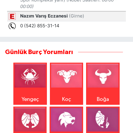
Günlük Burç Yorumları
Yengeç
Koç
Boğa