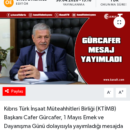
30.04.2026 - 15:16
1 DK
EDITÖR
YAYINLANMA
OKUNMA SÜRESI
Paylaş
-
+
A
A
Kıbrıs Türk İnşaat Müteahhitleri Birliği (KTİMB)
Başkanı Cafer Gürcafer, 1 Mayıs Emek ve
Dayanışma Günü dolayısıyla yayımladığı mesajda