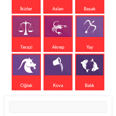
İkizler
Aslan
Başak
Terazi
Akrep
Yay
Oğlak
Kova
Balık