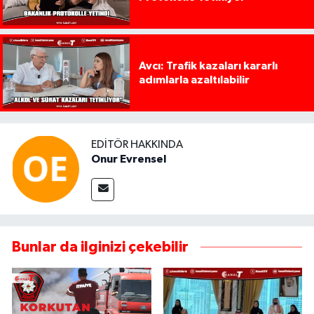
Avcı: Trafik kazaları kararlı
adımlarla azaltılabilir
EDITÖR HAKKINDA
Onur Evrensel
Bunlar da ilginizi çekebilir