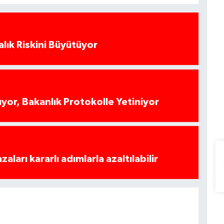
alık Riskini Büyütüyor
yor, Bakanlık Protokolle Yetiniyor
azaları kararlı adımlarla azaltılabilir