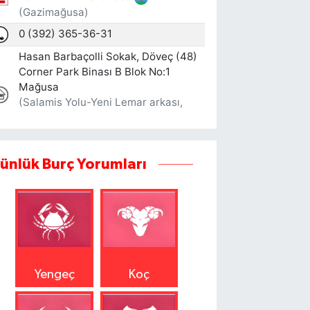
ünlük Burç Yorumları
Yengeç
Koç