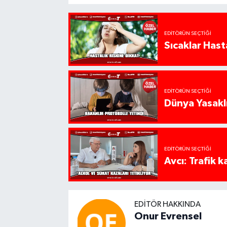
EDITÖRÜN SEÇTIĞI
Sıcaklar Hast
EDITÖRÜN SEÇTIĞI
Dünya Yasaklı
EDITÖRÜN SEÇTIĞI
Avcı: Trafik k
EDITÖR HAKKINDA
Onur Evrensel