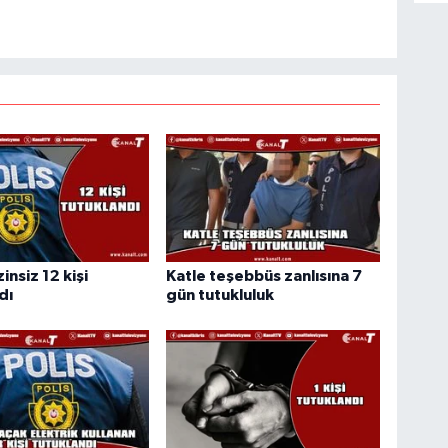
insiz 12 kişi
Katle teşebbüs zanlısına 7
dı
gün tutukluluk