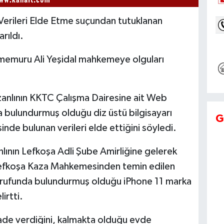
Verileri Elde Etme suçundan tutuklanan
rıldı.
 memuru Ali Yeşidal mahkemeye olguları
e zanlının KKTC Çalışma Dairesine ait Web
da bulundurmuş olduğu diz üstü bilgisayarı
G
isinde bulunan verileri elde ettiğini söyledi.
nlının Lefkoşa Adli Şube Amirliğine gelerek
, Lefkoşa Kaza Mahkemesinden temin edilen
sarrufunda bulundurmuş olduğu iPhone 11 marka
irtti.
ü ifade verdiğini, kalmakta olduğu evde