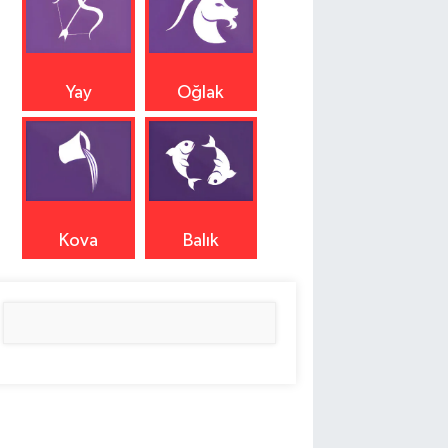
Yay
Oğlak
Kova
Balık