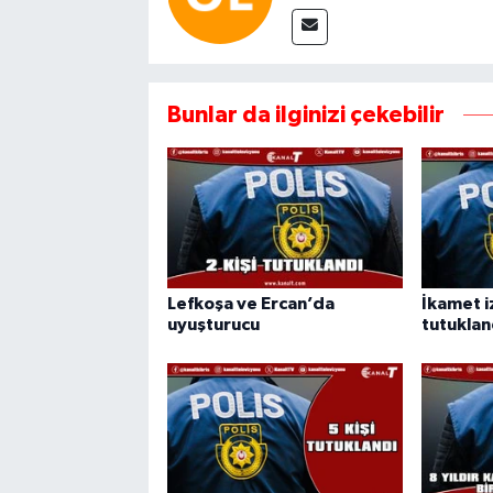
Bunlar da ilginizi çekebilir
Lefkoşa ve Ercan’da
İkamet iz
uyuşturucu
tutuklan