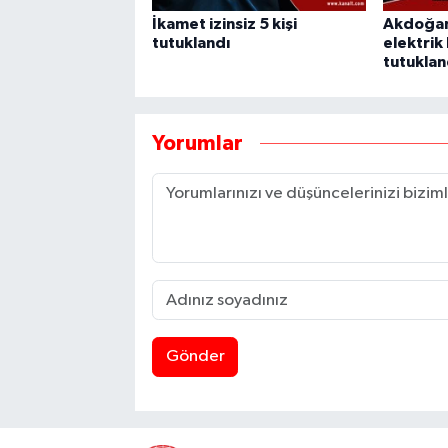
İkamet izinsiz 5 kişi
Akdoğan'
tutuklandı
elektrik 
tutuklan
Yorumlar
Gönder