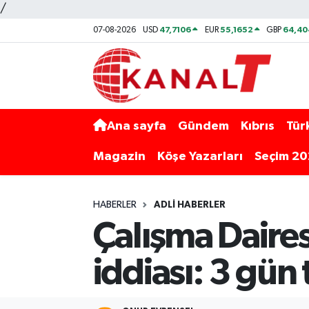
/
47,7106
55,1652
64,40
07-08-2026
USD
EUR
GBP
Ana sayfa
Gündem
Kıbrıs
Tür
Magazin
Köşe Yazarları
Seçim 2
HABERLER
ADLI HABERLER
Çalışma Dairesi
iddiası: 3 gün