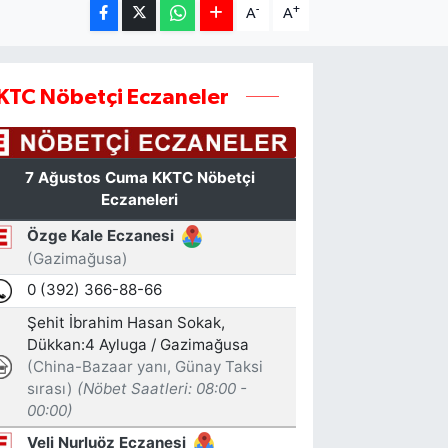
-
+
A
A
KTC Nöbetçi Eczaneler