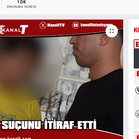
1 DK
OKUNMA SÜRESI
K