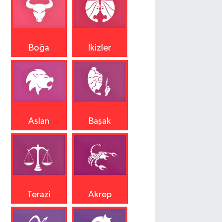
Boğa
İkizler
Aslan
Başak
Terazi
Akrep