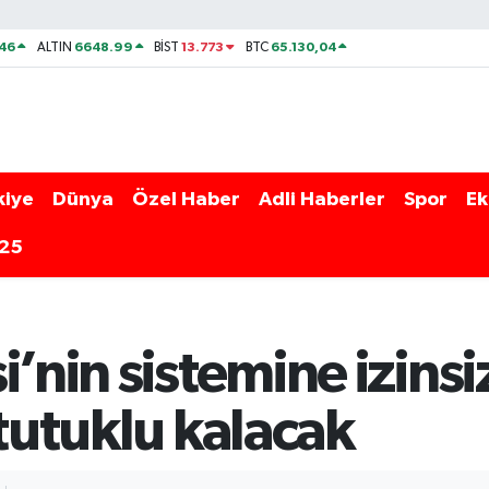
46
6648.99
13.773
65.130,04
ALTIN
BİST
BTC
kiye
Dünya
Özel Haber
Adli Haberler
Spor
Ek
025
’nin sistemine izinsi
 tutuklu kalacak