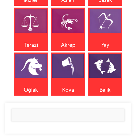
İkizler
Aslan
Başak
Terazi
Akrep
Yay
Oğlak
Kova
Balık