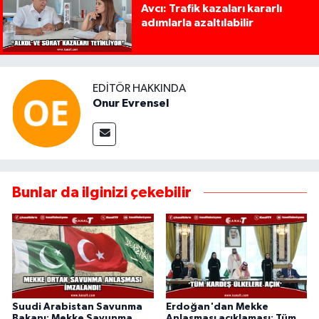
Avcı: Trafik kazaları kararlı
adımlarla azaltılabilir
EDITÖR HAKKINDA
Onur Evrensel
Bunlar da ilginizi çekebilir
Suudi Arabistan Savunma
Erdoğan'dan Mekke
Bakanı: Mekke Savunma
Anlaşması açıklaması: Tüm