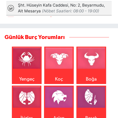
Günlük Burç Yorumları
Yengeç
Koç
Boğa