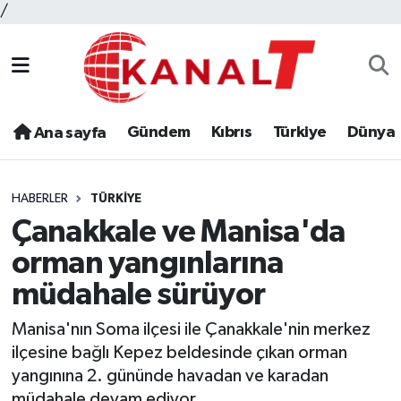
/
Gündem
Kıbrıs
Türkiye
Dünya
Ana sayfa
HABERLER
TÜRKIYE
Çanakkale ve Manisa'da
orman yangınlarına
müdahale sürüyor
Manisa'nın Soma ilçesi ile Çanakkale'nin merkez
ilçesine bağlı Kepez beldesinde çıkan orman
yangınına 2. gününde havadan ve karadan
müdahale devam ediyor.