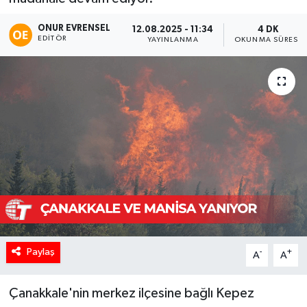
ONUR EVRENSEL
12.08.2025 - 11:34
4 DK
EDITÖR
YAYINLANMA
OKUNMA SÜRESI
Paylaş
-
+
A
A
Çanakkale'nin merkez ilçesine bağlı Kepez