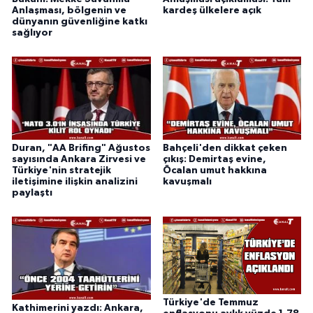
Anlaşması, bölgenin ve
kardeş ülkelere açık
dünyanın güvenliğine katkı
sağlıyor
Duran, "AA Brifing" Ağustos
Bahçeli'den dikkat çeken
sayısında Ankara Zirvesi ve
çıkış: Demirtaş evine,
Türkiye'nin stratejik
Öcalan umut hakkına
iletişimine ilişkin analizini
kavuşmalı
paylaştı
Türkiye'de Temmuz
Kathimerini yazdı: Ankara,