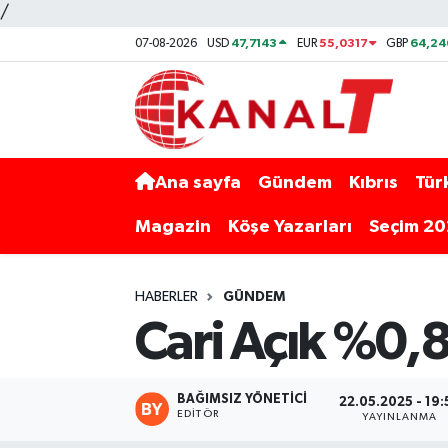
/
47,7143
55,0317
64,24
07-08-2026
USD
EUR
GBP
Ana sayfa
Gündem
Kıbrıs
Tür
Magazin
Köşe Yazarları
Seçim 2
HABERLER
GÜNDEM
Cari Açık %0,8
BAĞIMSIZ YÖNETICI
22.05.2025 - 19:
EDITÖR
YAYINLANMA