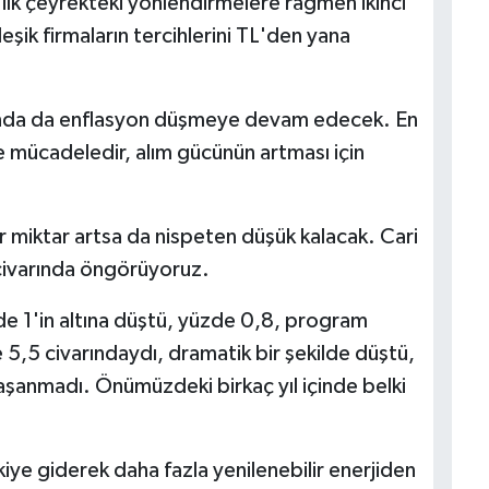
n ilk çeyrekteki yönlendirmelere rağmen ikinci
leşik firmaların tercihlerini TL'den yana
ında da enflasyon düşmeye devam edecek. En
le mücadeledir, alım gücünün artması için
r miktar artsa da nispeten düşük kalacak. Cari
5 civarında öngörüyoruz.
üzde 1'in altına düştü, yüzde 0,8, program
5,5 civarındaydı, dramatik bir şekilde düştü,
aşanmadı. Önümüzdeki birkaç yıl içinde belki
iye giderek daha fazla yenilenebilir enerjiden