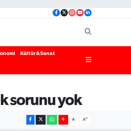
onomi
Kültür&Sanat
ak sorunu yok
-
+
A
A