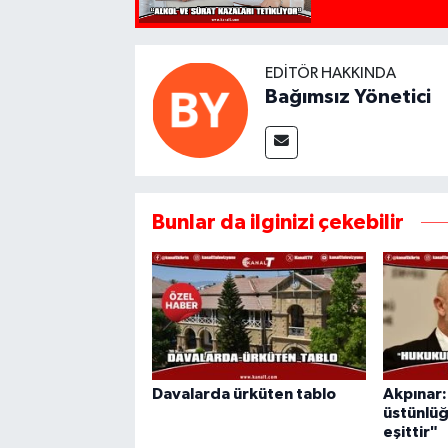
EDITÖR HAKKINDA
Bağımsız Yönetici
Bunlar da ilginizi çekebilir
Davalarda ürküten tablo
Akpınar
üstünlüğ
eşittir"