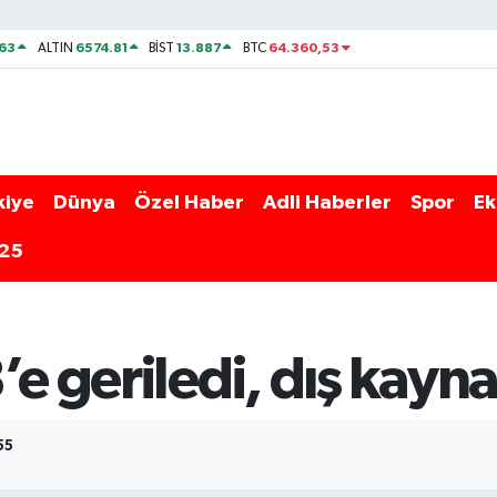
63
6574.81
13.887
64.360,53
ALTIN
BİST
BTC
kiye
Dünya
Özel Haber
Adli Haberler
Spor
Ek
025
’e geriledi, dış kayn
55