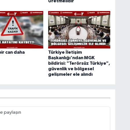
Üretmelidir
bir can daha
Türkiye İletişim
Başkanlığı'ndan MGK
bildirisi: "Terörsüz Türkiye",
güvenlik ve bölgesel
gelişmeler ele alındı