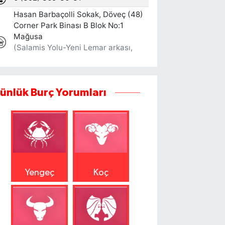
ünlük Burç Yorumları
Yengeç
Koç