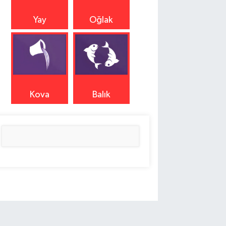
Yay
Oğlak
Kova
Balık