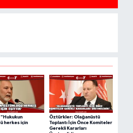
: "Hukukun
Öztürkler: Olağanüstü
ü herkes için
Toplantı İçin Önce Komiteler
Gerekli Kararları