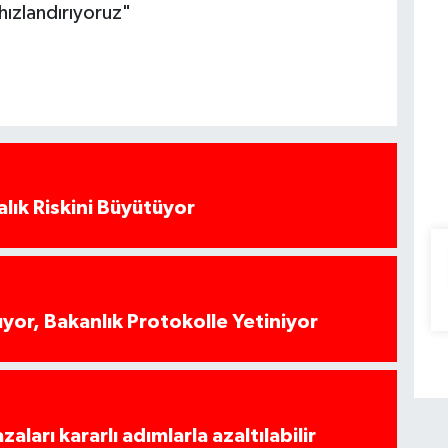
 hızlandırıyoruz"
alık Riskini Büyütüyor
yor, Bakanlık Protokolle Yetiniyor
azaları kararlı adımlarla azaltılabilir