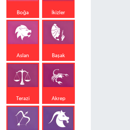
Boğa
İkizler
Aslan
Başak
Terazi
Akrep