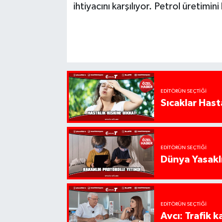
ihtiyacını karşılıyor. Petrol üretimini
EDITÖRÜN SEÇTIĞI
Sıcaklar Hast
EDITÖRÜN SEÇTIĞI
Dünya Yasaklı
EDITÖRÜN SEÇTIĞI
Avcı: Trafik k