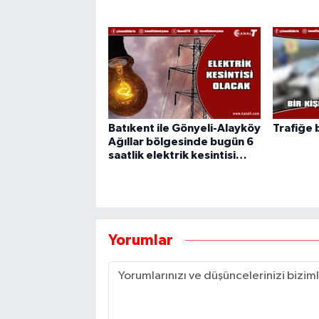
Batıkent ile Gönyeli-Alayköy
Trafiğe 
Ağıllar bölgesinde bugün 6
saatlik elektrik kesintisi…
Yorumlar