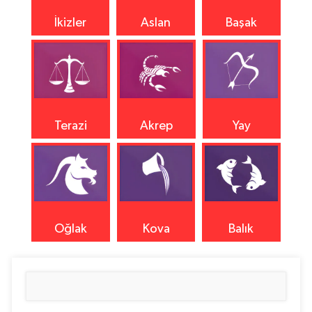
İkizler
Aslan
Başak
Terazi
Akrep
Yay
Oğlak
Kova
Balık