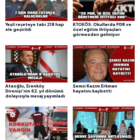
Yeşil reçeteye tabi 218 hap
KTOEÖS: Okullarda PDR ve
ele geçirildi
özel eğitim ihtiyaçları
görmezden geliniyor
Ataoğlu, Erenköy
Şemsi Kazım Erkman
Direnişi'nin 62. yıl dönümü
hayatını kaybetti
dolayısıyla mesaj yayımladı