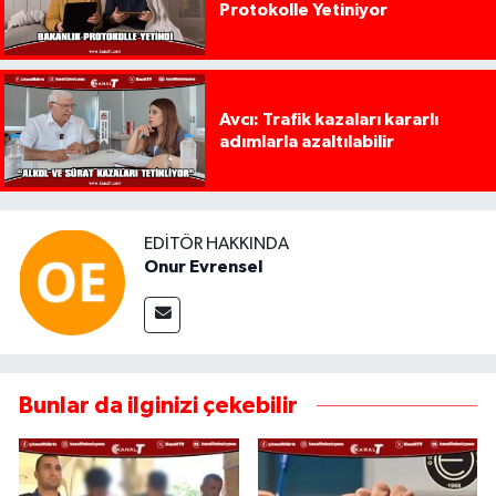
Protokolle Yetiniyor
Avcı: Trafik kazaları kararlı
adımlarla azaltılabilir
EDITÖR HAKKINDA
Onur Evrensel
Bunlar da ilginizi çekebilir