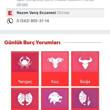
Günlük Burç Yorumları
Yengeç
Koç
Boğa