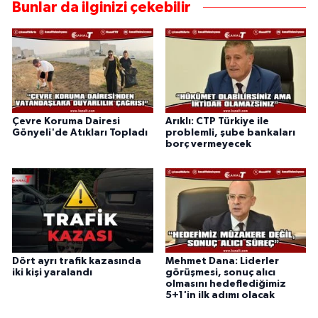
Bunlar da ilginizi çekebilir
Çevre Koruma Dairesi
Arıklı: CTP Türkiye ile
Gönyeli'de Atıkları Topladı
problemli, şube bankaları
borç vermeyecek
Dört ayrı trafik kazasında
Mehmet Dana: Liderler
iki kişi yaralandı
görüşmesi, sonuç alıcı
olmasını hedeflediğimiz
5+1'in ilk adımı olacak