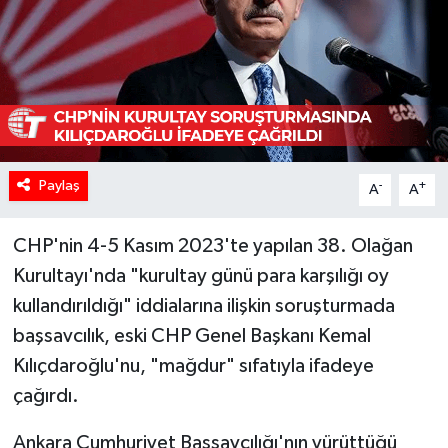
Paylaş
-
+
A
A
CHP'nin 4-5 Kasım 2023'te yapılan 38. Olağan
Kurultayı'nda "kurultay günü para karşılığı oy
kullandırıldığı" iddialarına ilişkin soruşturmada
başsavcılık, eski CHP Genel Başkanı Kemal
Kılıçdaroğlu'nu, "mağdur" sıfatıyla ifadeye
çağırdı.
Ankara Cumhuriyet Başsavcılığı'nın yürüttüğü