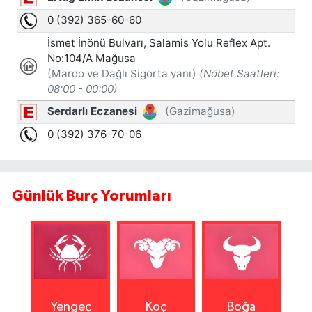
Günlük Burç Yorumları
Yengeç
Koç
Boğa