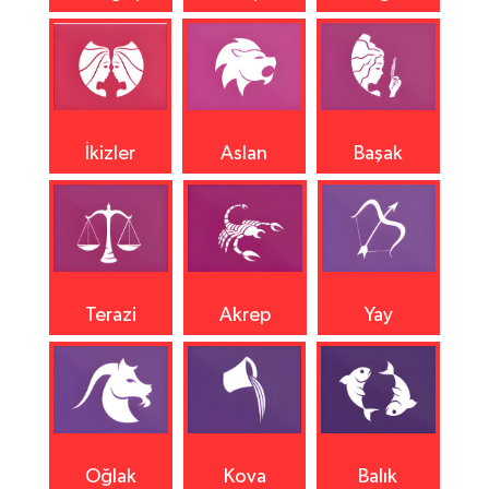
İkizler
Aslan
Başak
Terazi
Akrep
Yay
Oğlak
Kova
Balık