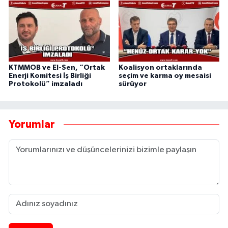
KTMMOB ve El-Sen, “Ortak
Koalisyon ortaklarında
Enerji Komitesi İş Birliği
seçim ve karma oy mesaisi
Protokolü” imzaladı
sürüyor
Yorumlar