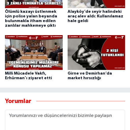
Ölümlü kazayı üstlenmek
Alayköy’de seyir halindeki
için polise yalan beyanda
araç alev aldı: Kullanılamaz
bulunmakla itham edilen
hale geldi
zanlılar mahkemeye çıktı
Milli Mücadele Vakfı,
Girne ve Demirhan’da
Erhürman’ı ziyaret etti
market hırsızlığı
Yorumlar