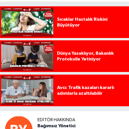
Sıcaklar Hastalık Riskini
Büyütüyor
Dünya Yasaklıyor, Bakanlık
Protokolle Yetiniyor
Avcı: Trafik kazaları kararlı
adımlarla azaltılabilir
EDITÖR HAKKINDA
Bağımsız Yönetici