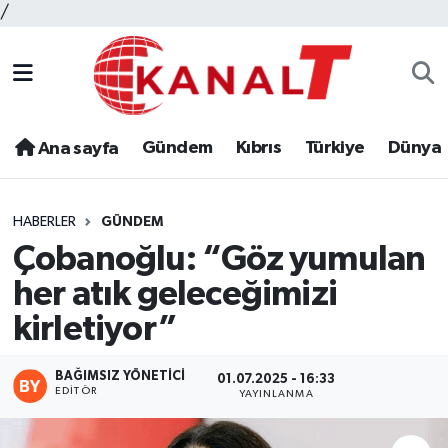
/
Gündem
Kıbrıs
Türkiye
Dünya
Ana sayfa
HABERLER
GÜNDEM
Çobanoğlu: “Göz yumulan
her atık geleceğimizi
kirletiyor”
BAĞIMSIZ YÖNETICI
01.07.2025 - 16:33
EDITÖR
YAYINLANMA