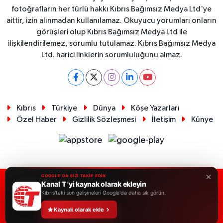
fotoğrafların her türlü hakkı Kıbrıs Bağımsız Medya Ltd'ye
aittir, izin alınmadan kullanılamaz. Okuyucu yorumları onların
görüşleri olup Kıbrıs Bağımsız Medya Ltd ile
ilişkilendirilemez, sorumlu tutulamaz. Kıbrıs Bağımsız Medya
Ltd. harici linklerin sorumluluğunu almaz.
Kıbrıs
Türkiye
Dünya
Köşe Yazarları
Özel Haber
Gizlilik Sözleşmesi
İletişim
Künye
×
GOOGLE'DA BİZİ TAKİP EDİN
Kanal T 'yi kaynak olarak ekleyin
RSS
Copyright © 2026. Her hakkı saklıdır.
Kıbrıs'taki son gelişmeleri Google'da daha sık görün.
Kaynak olarak ekle
Haber Yazılımı:
TE Bilişim