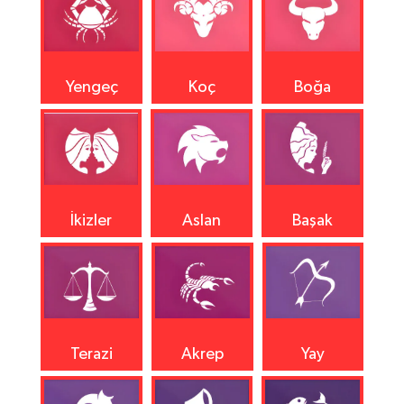
Yengeç
Koç
Boğa
İkizler
Aslan
Başak
Terazi
Akrep
Yay