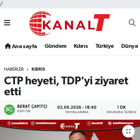
/
Gündem
Kıbrıs
Türkiye
Dünya
Ana sayfa
HABERLER
KIBRIS
CTP heyeti, TDP'yi ziyaret
etti
BERAT ÇAPITÇI
02.06.2026 - 18:40
1 DK
EDITÖR
YAYINLANMA
OKUNMA SÜRESI