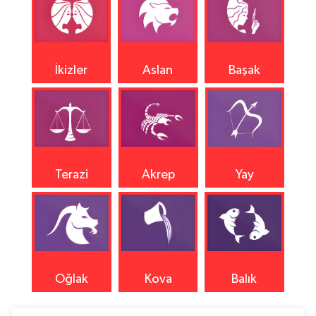
İkizler
Aslan
Başak
Terazi
Akrep
Yay
Oğlak
Kova
Balık