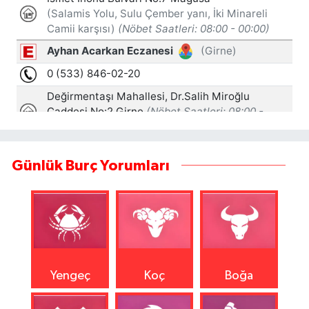
Günlük Burç Yorumları
Yengeç
Koç
Boğa