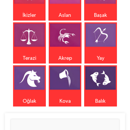
İkizler
Aslan
Başak
Terazi
Akrep
Yay
Oğlak
Kova
Balık