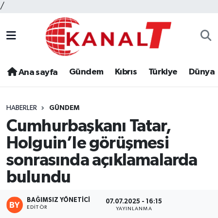
/
Gündem
Kıbrıs
Türkiye
Dünya
Ana sayfa
HABERLER
GÜNDEM
Cumhurbaşkanı Tatar,
Holguin’le görüşmesi
sonrasında açıklamalarda
bulundu
BAĞIMSIZ YÖNETICI
07.07.2025 - 16:15
EDITÖR
YAYINLANMA