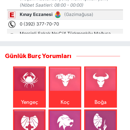
Günlük Burç Yorumları
Yengeç
Koç
Boğa