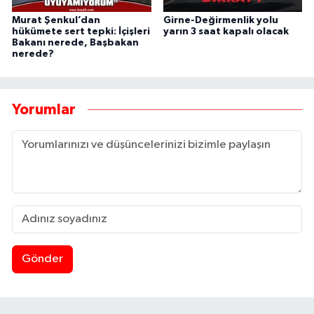
Murat Şenkul’dan
Girne-Değirmenlik yolu
hükümete sert tepki: İçişleri
yarın 3 saat kapalı olacak
Bakanı nerede, Başbakan
nerede?
Yorumlar
Gönder