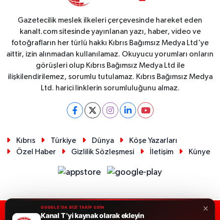
Gazetecilik meslek ilkeleri çerçevesinde hareket eden
kanalt.com sitesinde yayınlanan yazı, haber, video ve
fotoğrafların her türlü hakkı Kıbrıs Bağımsız Medya Ltd'ye
aittir, izin alınmadan kullanılamaz. Okuyucu yorumları onların
görüşleri olup Kıbrıs Bağımsız Medya Ltd ile
ilişkilendirilemez, sorumlu tutulamaz. Kıbrıs Bağımsız Medya
Ltd. harici linklerin sorumluluğunu almaz.
Kıbrıs
Türkiye
Dünya
Köşe Yazarları
Özel Haber
Gizlilik Sözleşmesi
İletişim
Künye
×
GOOGLE'DA BİZİ TAKİP EDİN
Kanal T 'yi kaynak olarak ekleyin
RSS
Copyright © 2026. Her hakkı saklıdır.