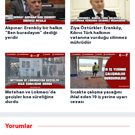
Akpınar: Erenköy bir halkın
Ziya Öztürkler: Erenköy,
“Ben buradayım” dediği
Kıbrıs Türk halkının
yerdir
vatanına vurduğu silinmez
mührüdür
Metehan ve Lokmacı'da
Sıcakta çalışma yasağını
geçişler kısa süreliğine
ihlal eden 19 iş yerine uyarı
durdu
cezası
Yorumlar