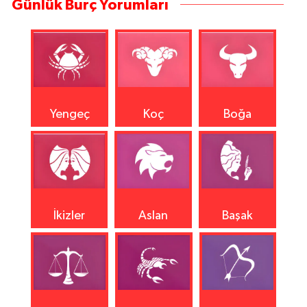
Günlük Burç Yorumları
Yengeç
Koç
Boğa
İkizler
Aslan
Başak