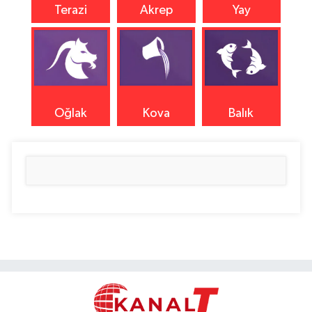
Terazi
Akrep
Yay
Oğlak
Kova
Balık