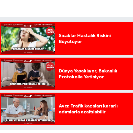
Sıcaklar Hastalık Riskini
Büyütüyor
Dünya Yasaklıyor, Bakanlık
Protokolle Yetiniyor
Avcı: Trafik kazaları kararlı
adımlarla azaltılabilir