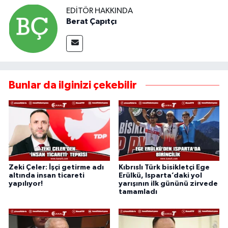
EDITÖR HAKKINDA
Berat Çapıtçı
Bunlar da ilginizi çekebilir
Zeki Çeler: İşçi getirme adı
Kıbrıslı Türk bisikletçi Ege
altında insan ticareti
Erülkü, Isparta’daki yol
yapılıyor!
yarışının ilk gününü zirvede
tamamladı