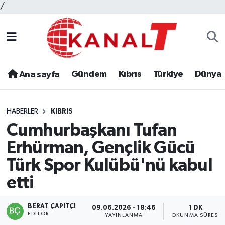
/
Gündem
Kıbrıs
Türkiye
Dünya
Ana sayfa
HABERLER
KIBRIS
Cumhurbaşkanı Tufan
Erhürman, Gençlik Gücü
Türk Spor Kulübü'nü kabul
etti
BERAT ÇAPITÇI
09.06.2026 - 18:46
1 DK
EDITÖR
YAYINLANMA
OKUNMA SÜRESI