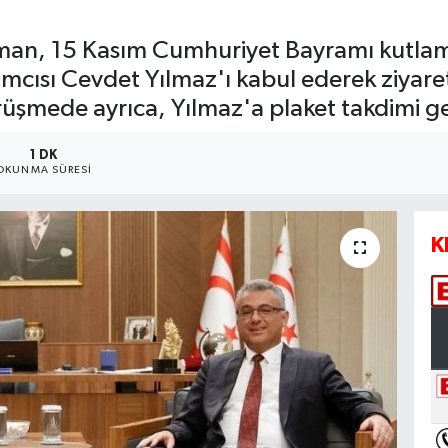
n, 15 Kasım Cumhuriyet Bayramı kutlamal
mcısı Cevdet Yılmaz'ı kabul ederek ziyar
üşmede ayrıca, Yılmaz'a plaket takdimi ge
1 DK
OKUNMA SÜRESI
K