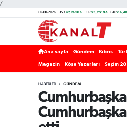
/
47,7436
55,2510
64,48
08-08-2026
USD
EUR
GBP
Ana sayfa
Gündem
Kıbrıs
Tür
Magazin
Köşe Yazarları
Seçim 2
HABERLER
GÜNDEM
Cumhurbaşkanı
Cumhurbaşkanı