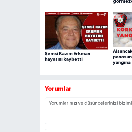
görmezd
Alsancak
Şemsi Kazım Erkman
panosun
hayatını kaybetti
yangına
Yorumlar