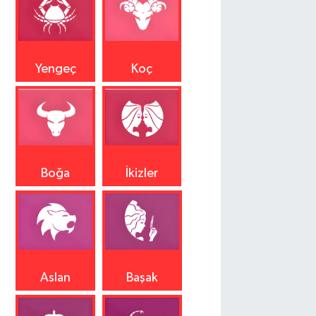
Yengeç
Koç
Boğa
İkizler
Aslan
Başak