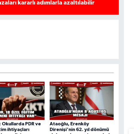
azaları kararlı adımlarla azaltılabilir
 Okullarda PDR ve
Ataoğlu, Erenköy
im ihtiyaçları
Direnişi'nin 62. yıl dönümü