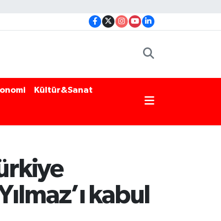
onomi
Kültür&Sanat
ürkiye
Yılmaz’ı kabul