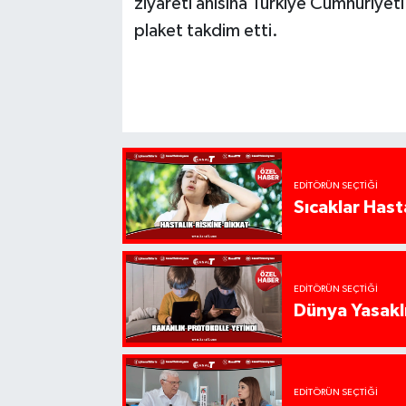
ziyareti anısına Türkiye Cumhuriye
plaket takdim etti.
EDITÖRÜN SEÇTIĞI
Sıcaklar Hast
EDITÖRÜN SEÇTIĞI
Dünya Yasaklı
EDITÖRÜN SEÇTIĞI