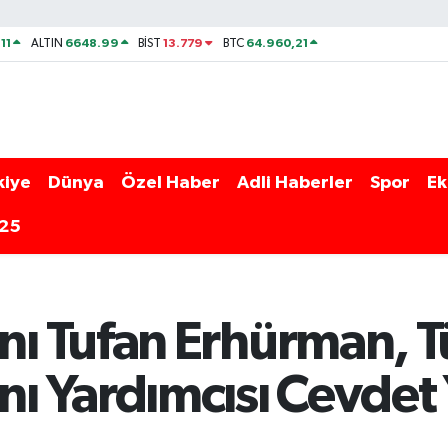
11
6648.99
13.779
64.960,21
ALTIN
BİST
BTC
kiye
Dünya
Özel Haber
Adli Haberler
Spor
Ek
025
 Tufan Erhürman, T
 Yardımcısı Cevdet 