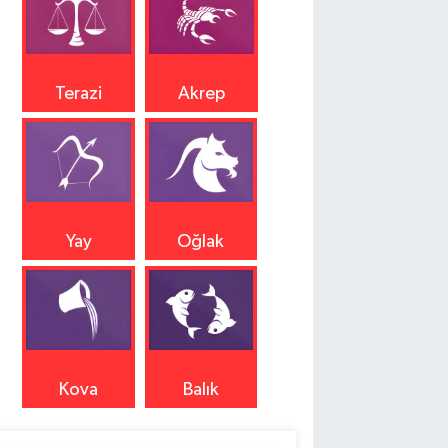
Terazi
Akrep
Yay
Oğlak
Kova
Balık