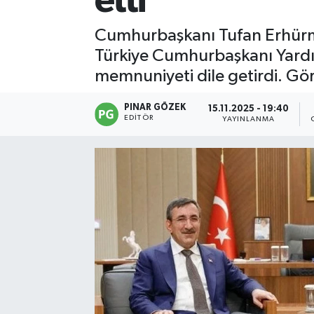
etti
Cumhurbaşkanı Tufan Erhürma
Türkiye Cumhurbaşkanı Yardı
memnuniyeti dile getirdi. Gör
PINAR GÖZEK
15.11.2025 - 19:40
EDITÖR
YAYINLANMA