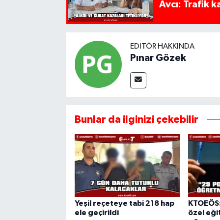
Avcı: Trafik k
EDITÖR HAKKINDA
Pınar Gözek
Bunlar da ilginizi çekebilir
Yeşil reçeteye tabi 218 hap
KTOEÖS:
ele geçirildi
özel eğit