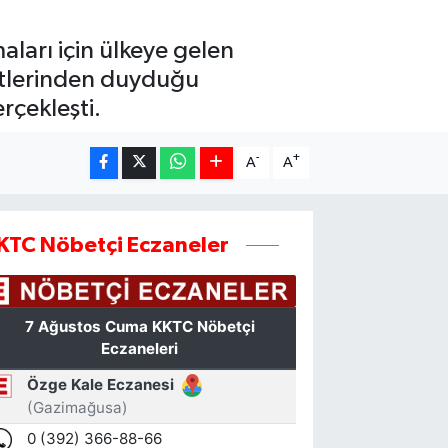
arı için ülkeye gelen
etlerinden duyduğu
rçekleşti.
-
+
A
A
KTC Nöbetçi Eczaneler