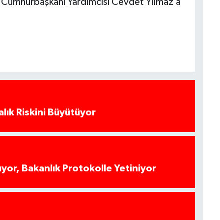
ti Cumhurbaşkanı Yardımcısı Cevdet Yılmaz’a
alık Riskini Büyütüyor
yor, Bakanlık Protokolle Yetiniyor